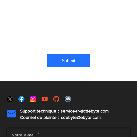
Support technique：service-fr-@cdebyte.com

Courriel de plainte：cdebyte
@ebyte.com
*
votre e-mail