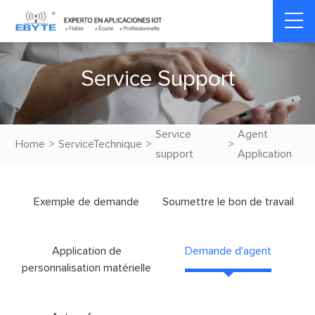
S
e
r
v
i
c
e
S
u
p
p
o
r
t
Service
Agent
Home
>
ServiceTechnique
>
>
support
Application
Exemple de demande
Soumettre le bon de travail
Application de
Demande d'agent
personnalisation matérielle