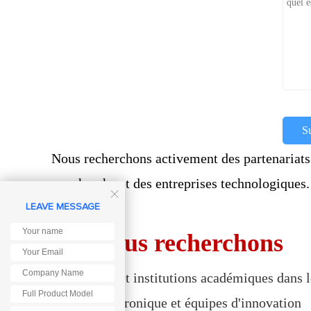
S
Nous recherchons activement des partenariats 
e recherche et des entreprises technologiques.

aboration !
LEAVE MESSAGE
Qui nous recherchons
Universités et institutions académiques dans 
Clubs d'électronique et équipes d'innovation