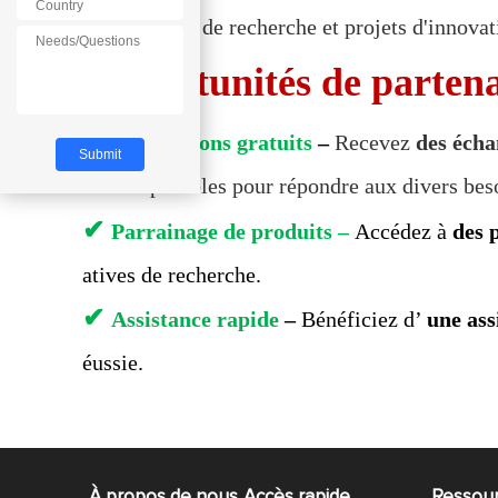
Laboratoires de recherche et projets d'innova
Opportunités de partena
✔
Échantillons gratuits
–
Recevez
des écha
èles disponibles pour répondre aux divers beso
✔
Parrainage de produits –
Accédez à
des 
atives de recherche.
✔
Assistance rapide
–
Bénéficiez d’
une ass
éussie.
À propos de nous
Accès rapide
Ressou