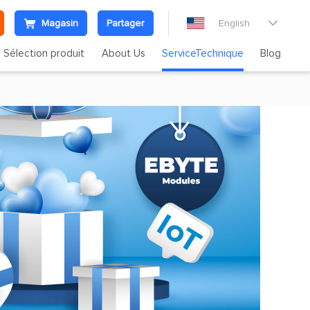
Magasin
Partager
English

Sélection produit
About Us
ServiceTechnique
Blog