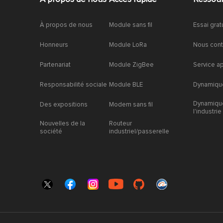
À propos de nous
Module sans fil
Essai grat
Honneurs
Module LoRa
Nous cont
Partenariat
Module ZigBee
Service a
Responsabilité sociale
Module BLE
Dynamique
Dynamiqu
Des expositions
Modem sans fil
l'industrie
Nouvelles de la
Routeur
société
industriel/passerelle