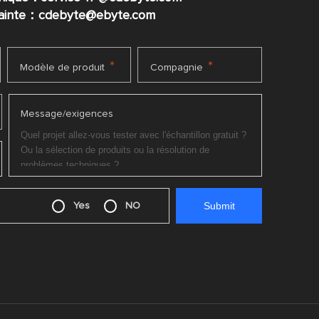
plainte：cdebyte
@ebyte.com
*
*
Modèle de produit
Compagnie
Message/exigences
Yes
NO