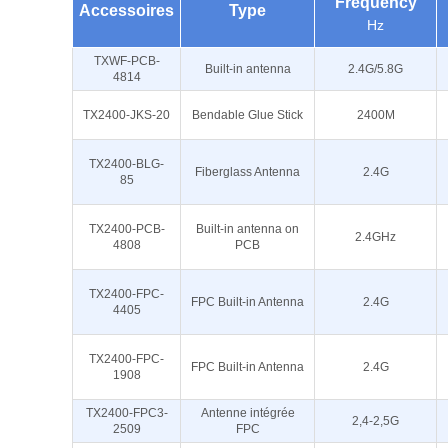
Frequency
Accessoires
Type
Hz
TXWF-PCB-
Built-in antenna
2.4G/5.8G
4814
TX2400-JKS-20
Bendable Glue Stick
2400M
TX2400-BLG-
Fiberglass Antenna
2.4G
85
TX2400-PCB-
Built-in antenna on
2.4GHz
4808
PCB
TX2400-FPC-
FPC Built-in Antenna
2.4G
4405
TX2400-FPC-
FPC Built-in Antenna
2.4G
1908
TX2400-FPC3-
Antenne intégrée
2,4-2,5G
2509
FPC