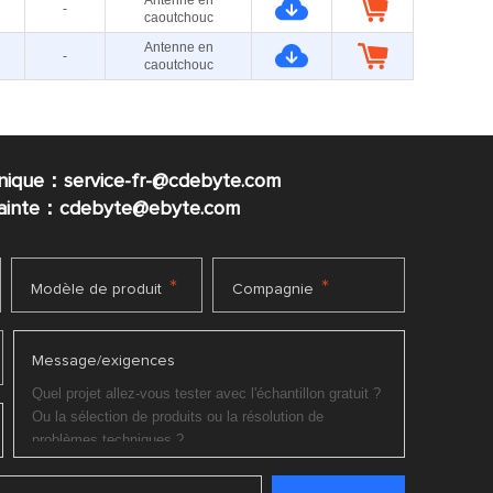
Antenne en
-
caoutchouc
Antenne en
-
caoutchouc
nique：service-fr-@cdebyte.com
plainte：cdebyte
@ebyte.com
*
*
Modèle de produit
Compagnie
Message/exigences