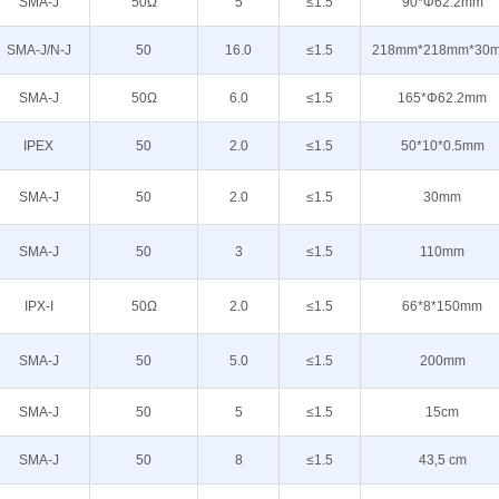
SMA-J
50Ω
5
≤1.5
90*Φ62.2mm
SMA-J/N-J
50
16.0
≤1.5
218mm*218mm*30
SMA-J
50Ω
6.0
≤1.5
165*Φ62.2mm
IPEX
50
2.0
≤1.5
50*10*0.5mm
SMA-J
50
2.0
≤1.5
30mm
SMA-J
50
3
≤1.5
110mm
IPX-I
50Ω
2.0
≤1.5
66*8*150mm
SMA-J
50
5.0
≤1.5
200mm
SMA-J
50
5
≤1.5
15cm
SMA-J
50
8
≤1.5
43,5 cm