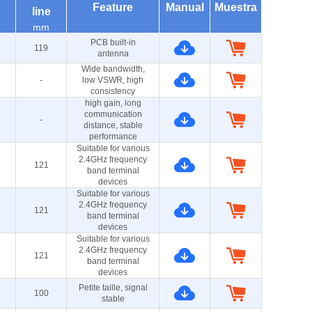
Feature
Manual
Muestra
line
mm
PCB built-in
119
antenna
Wide bandwidth,
-
low VSWR, high
consistency
high gain, long
communication
-
distance, stable
performance
Suitable for various
2.4GHz frequency
121
band terminal
devices
Suitable for various
2.4GHz frequency
121
band terminal
devices
Suitable for various
2.4GHz frequency
121
band terminal
devices
Petite taille, signal
100
stable