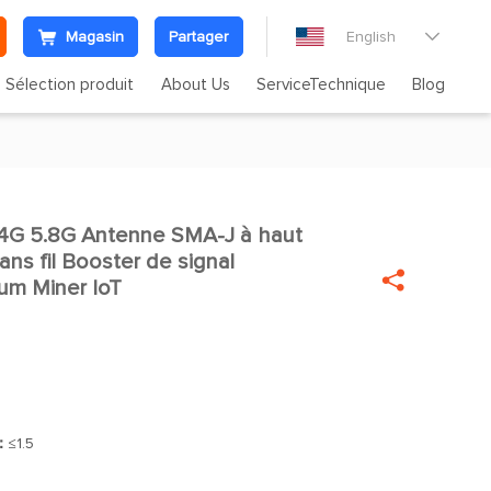
Magasin
Partager
English

Sélection produit
About Us
ServiceTechnique
Blog
4G 5.8G Antenne SMA-J à haut

ns fil Booster de signal

um Miner IoT
]：
≤1.5