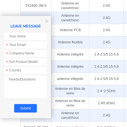
Antenne en
TX2400-JW-5
2.4G
caoutchouc
Antenne en
TX2400-JZ-5
2.4G
caoutchouc

LEAVE MESSAGE
TX2400-PCB-
Antenne PCB
2.4G
4811
TX2400-FPC-
Antenne flexible
2.4G
5015
*
TXWF-PCB-
*
Antenne intégrée
2.4-2.5/5.15-5.8
5109
*
TXWF-PCB-
Antenne intégrée
2.4-2.5/5.15-5.8
4008
*
TXWF-PCB-
antenne intégrée
2.4-2.5/5.15-5.8
3810
TX2400-BLG-
Antenne en fibre de
2.4~2.5GHz
30
verre
Antenne en fibre de
TXWF-BLG-26
2.4/5.8GHz
verre
Antenne en
TX4G-JKS-20
2.4G
caoutchouc