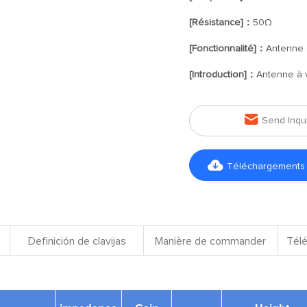
[Résistance]：
50Ω
[Fonctionnalité]：
Antenne 
[Introduction]：
Antenne à 

Send Inqu

Téléchargements d
Definición de clavijas
Manière de commander
Télé