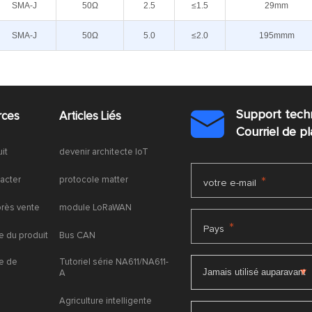
SMA-J
50Ω
2.5
≤1.5
29mm
SMA-J
50Ω
5.0
≤2.0
195mmm
Support tech
rces
Articles Liés

Courriel de 
uit
devenir architecte IoT
acter
protocole matter
*
votre e-mail
près vente
module LoRaWAN
*
Pays
 du produit
Bus CAN
e de
Tutoriel série NA611/NA611-
A
Agriculture intelligente