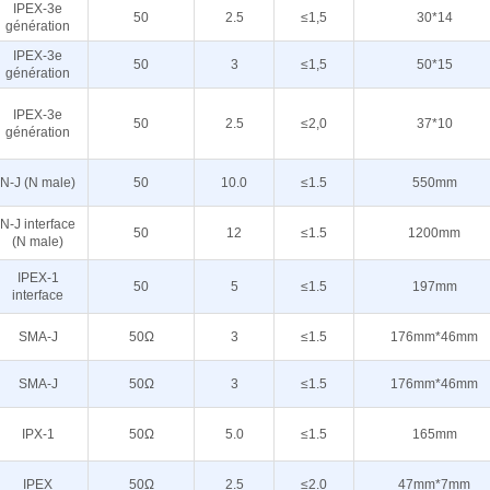
IPEX-3e
50
2.5
≤1,5
30*14
génération
IPEX-3e
50
3
≤1,5
50*15
génération
IPEX-3e
50
2.5
≤2,0
37*10
génération
N-J (N male)
50
10.0
≤1.5
550mm
N-J interface
50
12
≤1.5
1200mm
(N male)
IPEX-1
50
5
≤1.5
197mm
interface
SMA-J
50Ω
3
≤1.5
176mm*46mm
SMA-J
50Ω
3
≤1.5
176mm*46mm
IPX-1
50Ω
5.0
≤1.5
165mm
IPEX
50Ω
2.5
≤2.0
47mm*7mm