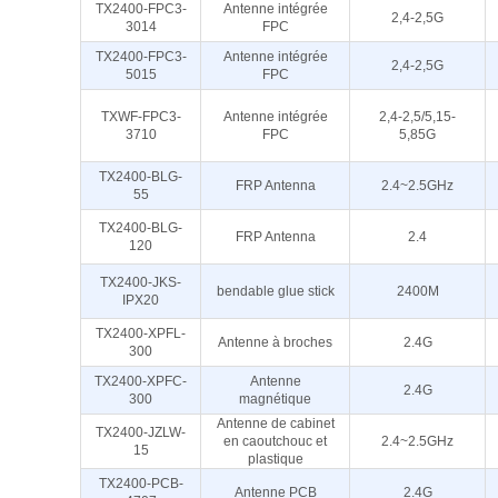
TX2400-FPC3-
Antenne intégrée
2,4-2,5G
3014
FPC
TX2400-FPC3-
Antenne intégrée
2,4-2,5G
5015
FPC
TXWF-FPC3-
Antenne intégrée
2,4-2,5/5,15-
3710
FPC
5,85G
TX2400-BLG-
FRP Antenna
2.4~2.5GHz
55
TX2400-BLG-
FRP Antenna
2.4
120
TX2400-JKS-
bendable glue stick
2400M
IPX20
TX2400-XPFL-
Antenne à broches
2.4G
300
TX2400-XPFC-
Antenne
2.4G
300
magnétique
Antenne de cabinet
TX2400-JZLW-
en caoutchouc et
2.4~2.5GHz
15
plastique
TX2400-PCB-
Antenne PCB
2.4G