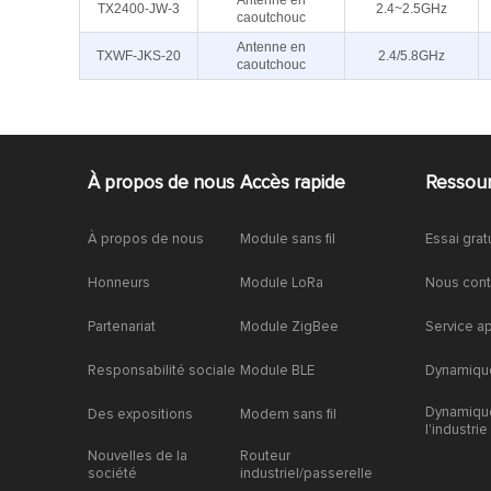
Antenne en
TX2400-JW-3
2.4~2.5GHz
caoutchouc
Antenne en
TXWF-JKS-20
2.4/5.8GHz
caoutchouc
À propos de nous
Accès rapide
Ressou
À propos de nous
Module sans fil
Essai grat
Honneurs
Module LoRa
Nous cont
Partenariat
Module ZigBee
Service a
Responsabilité sociale
Module BLE
Dynamique
Dynamiqu
Des expositions
Modem sans fil
l'industrie
Nouvelles de la
Routeur
société
industriel/passerelle