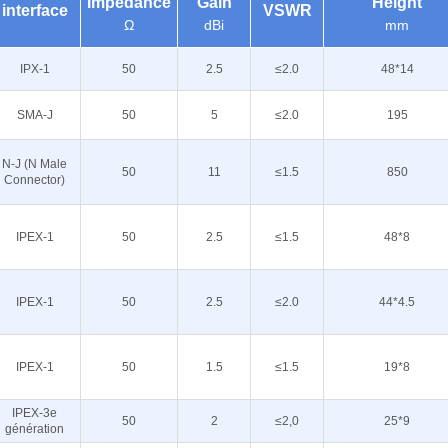
impedance
Gain
Height
interface
VSWR
Ω
dBi
mm
IPX-1
50
2.5
≤2.0
48*14
SMA-J
50
5
≤2.0
195
N-J (N Male
50
11
≤1.5
850
Connector)
IPEX-1
50
2.5
≤1.5
48*8
IPEX-1
50
2.5
≤2.0
44*4.5
IPEX-1
50
1.5
≤1.5
19*8
IPEX-3e
50
2
≤2,0
25*9
génération