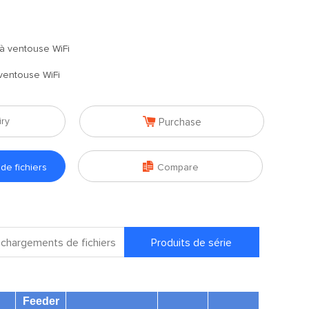
à ventouse WiFi
ventouse WiFi

iry
Purchase

e fichiers
Compare
chargements de fichiers
Produits de série
Feeder