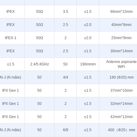
IPEX
50Ω
3.5
≤1.5
66mm*15mm
IPEX
50Ω
2.5
≤2.0
40mm*8mm
IPEX-1
50Ω
2
≤2.0
25mm*9mm
IPEX
50Ω
2.5
≤1.5
30mm*14mm
Antenne aspirante
≤1.5
2.4/5.8GHz
50
196mmm
WiFi
N-J (N mâle)
50
4/4
≤1.5
180 (Φ20) mm
IPX Gen 1
50
2
≤1.5
37mm*10mm
IPX Gen 1
50
2
≤1.5
32mm*14mm
IPX Gen 1
50
2
≤1.5
42mm*12mm
N-J (N mâle)
50
6/9
≤1.5
400（Φ20）mm