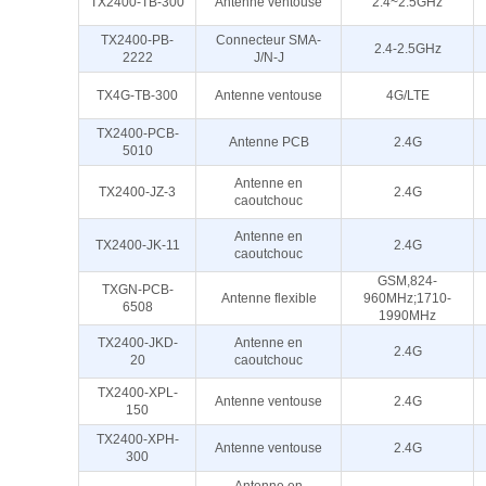
TX2400-TB-300
Antenne ventouse
2.4~2.5GHz
TX2400-PB-
Connecteur SMA-
2.4-2.5GHz
2222
J/N-J
TX4G-TB-300
Antenne ventouse
4G/LTE
TX2400-PCB-
Antenne PCB
2.4G
5010
Antenne en
TX2400-JZ-3
2.4G
caoutchouc
Antenne en
TX2400-JK-11
2.4G
caoutchouc
GSM,824-
TXGN-PCB-
Antenne flexible
960MHz;1710-
6508
1990MHz
TX2400-JKD-
Antenne en
2.4G
20
caoutchouc
TX2400-XPL-
Antenne ventouse
2.4G
150
TX2400-XPH-
Antenne ventouse
2.4G
300