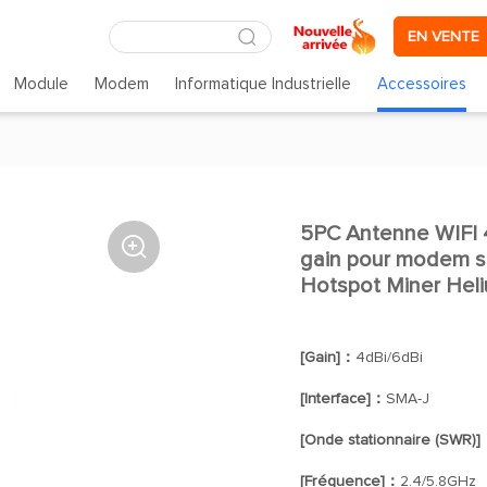
EN VENTE
Module
Modem
Informatique Industrielle
Accessoires
5PC Antenne WIFI 

gain pour modem sa
Hotspot Miner Heli
[Gain]：
4dBi/6dBi
[Interface]：
SMA-J
[Onde stationnaire (SWR)
[Fréquence]：
2.4/5.8GHz