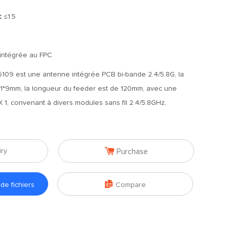
]：
≤1.5
intégrée au FPC
109 est une antenne intégrée PCB bi-bande 2.4/5.8G, la
 51*9mm, la longueur du feeder est de 120mm, avec une
X 1, convenant à divers modules sans fil 2.4/5.8GHz,

iry
Purchase

e fichiers
Compare