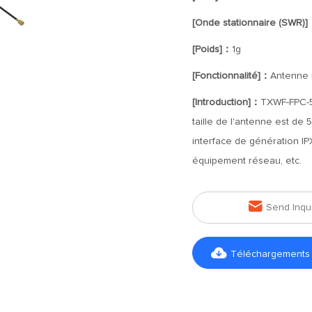
[Onde stationnaire (SWR)
[Poids]：
1g
[Fonctionnalité]：
Antenne 
[Introduction]：
TXWF-FPC-5
taille de l'antenne est de
interface de génération IP
équipement réseau, etc.

Send Inqu

Téléchargements d