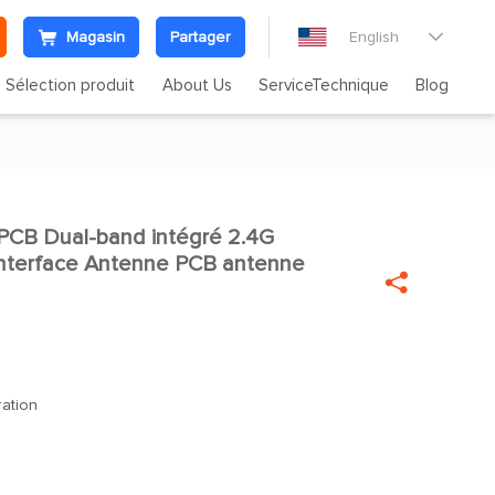
Magasin
Partager
English

Sélection produit
About Us
ServiceTechnique
Blog
i PCB Dual-band intégré 2.4G
Interface Antenne PCB antenne

ration