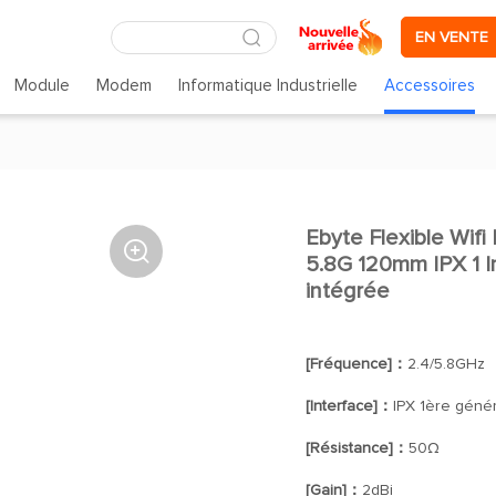
EN VENTE
Module
Modem
Informatique Industrielle
Accessoires
Ebyte Flexible Wif

5.8G 120mm IPX 1 
intégrée
[Fréquence]：
2.4/5.8GHz
[Interface]：
IPX 1ère géné
[Résistance]：
50Ω
[Gain]：
2dBi