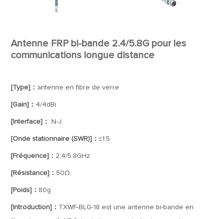
Antenne FRP bi-bande 2.4/5.8G pour les
communications longue distance
[Type]：
antenne en fibre de verre
[Gain]：
4/4dBi
[Interface]：
N-J
[Onde stationnaire (SWR)]：
≤1.5
[Fréquence]：
2.4/5.8GHz
[Résistance]：
50Ω
[Poids]：
80g
[Introduction]：
TXWF-BLG-18 est une antenne bi-bande en