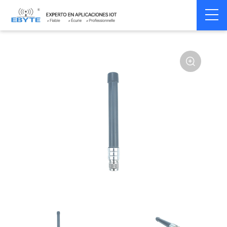
Home
>
Accessoires
>
Antenna
>
2.4Ghz Antenna
