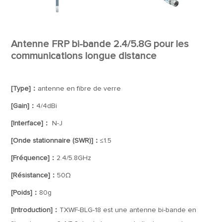
Antenne FRP bi-bande 2.4/5.8G pour les
communications longue distance
[Type]：
antenne en fibre de verre
[Gain]：
4/4dBi
[Interface]：
N-J
[Onde stationnaire (SWR)]：
≤1.5
[Fréquence]：
2.4/5.8GHz
[Résistance]：
50Ω
[Poids]：
80g
[Introduction]：
TXWF-BLG-18 est une antenne bi-bande en