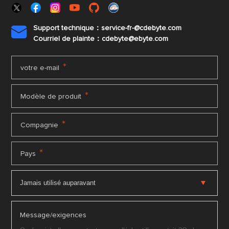
Support technique：service-fr-@cdebyte.com

Courriel de plainte：cdebyte
@ebyte.com
*
votre e-mail
*
Modèle de produit
*
Compagnie
*
Pays
Message/exigences