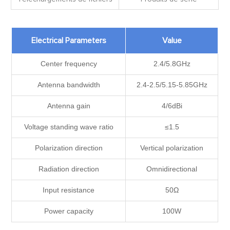
Electrical Parameters
Value
Center frequency
2.4/5.8GHz
Antenna bandwidth
2.4-2.5/5.15-5.85GHz
Antenna gain
4/6dBi
Voltage standing wave ratio
≤1.5
Polarization direction
Vertical polarization
Radiation direction
Omnidirectional
Input resistance
50Ω
Power capacity
100W