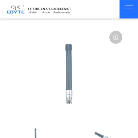
Home
>
Accessoires
>
Antenna
>
2.4Ghz Antenna
