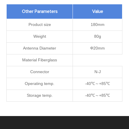
Other Parameters
Value
Product size
180mm
Weight
80g
Antenna Diameter
Φ20mm
Material Fiberglass
Connector
N-J
Operating temp.
-40℃～+85℃
Storage temp.
-40℃～+85℃