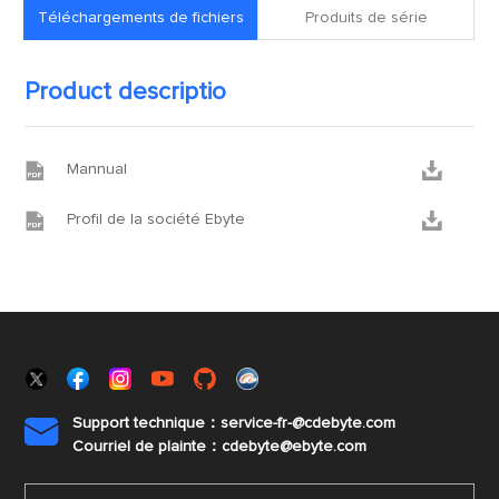
Téléchargements de fichiers
Produits de série
Product descriptio


Mannual


Profil de la société Ebyte
Support technique：service-fr-@cdebyte.com

Courriel de plainte：cdebyte
@ebyte.com