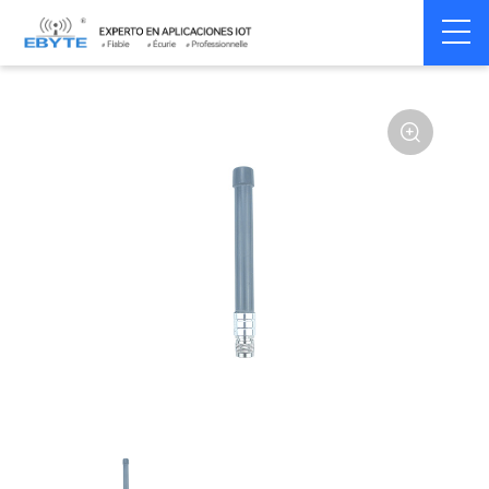
Home
>
Accessoires
>
Antenna
>
1575Mhz
