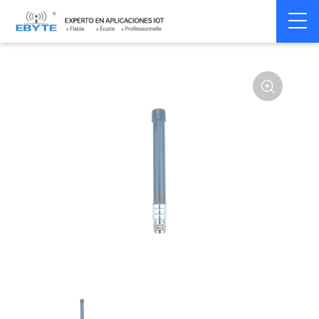
Home
>
Accessoires
>
Antenna
>
1575Mhz
