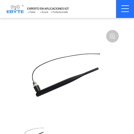
Home
>
Accessoires
>
Antenna
>
915Mhz
