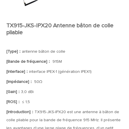
TX915-JKS-IPX20 Antenne bâton de colle
pliable
[Type]：
antenne bâton de colle
[Bande de fréquence]：
915M
[Interface]：
interface IPEX-1 (génération IPEX1)
[Impédance]：
50Ω
[Gain]：
3,0 dBi
[ROS]：
≤ 1,5
[Introduction]：
TX915-JKS-IPX20 est une antenne à bâton de
colle pliable pour la bande de fréquence 915 MHz. Il présente
les avantages d'une large plage de fréquences, d'un petit