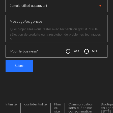
Message/exigences
Pour le business
*
Yes
NO
Intimité
confidentialite
Plan
Communication
Boutiq
du
sans fil à faible
en lign
site
consommation
EBYTE