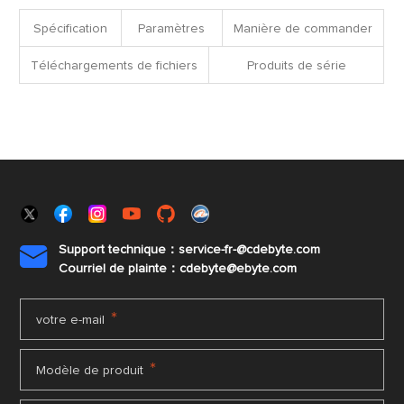
fichiers
Spécification
Paramètres
Manière de commander
Téléchargements de fichiers
Produits de série
Support technique：service-fr-@cdebyte.com

Courriel de plainte：cdebyte
@ebyte.com
*
votre e-mail
*
Modèle de produit