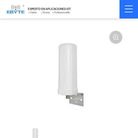
Home
>
Accessoires
>
Antenna
>
5.8Ghz
