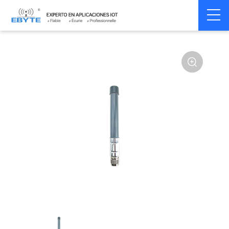
Home
>
Accessoires
>
Antenna
>
5.8Ghz
