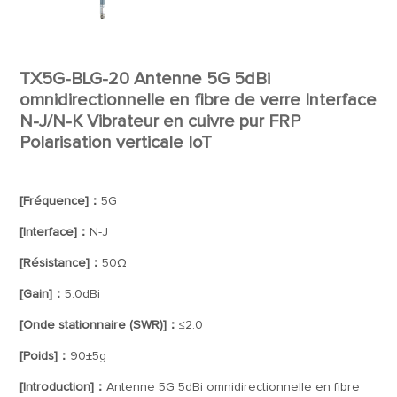
TX5G-BLG-20 Antenne 5G 5dBi
omnidirectionnelle en fibre de verre Interface
N-J/N-K Vibrateur en cuivre pur FRP
Polarisation verticale IoT
[Fréquence]：
5G
[Interface]：
N-J
[Résistance]：
50Ω
[Gain]：
5.0dBi
[Onde stationnaire (SWR)]：
≤2.0
[Poids]：
90±5g
[Introduction]：
Antenne 5G 5dBi omnidirectionnelle en fibre