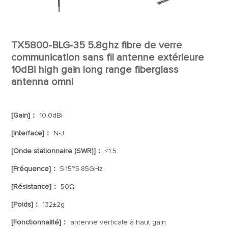
TX5800-BLG-35 5.8ghz fibre de verre
communication sans fil antenne extérieure
10dBi high gain long range fiberglass
antenna omni
[Gain]：
10.0dBi
[Interface]：
N-J
[Onde stationnaire (SWR)]：
≤1.5
[Fréquence]：
5.15~5.85GHz
[Résistance]：
50Ω
[Poids]：
132±2g
[Fonctionnalité]：
antenne verticale à haut gain