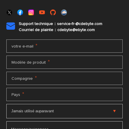
Support technique：service-fr-@cdebyte.com

Courriel de plainte：cdebyte
@ebyte.com
*
votre e-mail
*
Modèle de produit
*
Compagnie
*
Pays