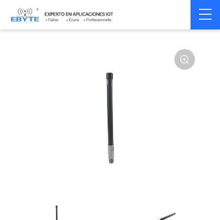
Home
>
Accessoires
>
Antenna
>
5.8Ghz
