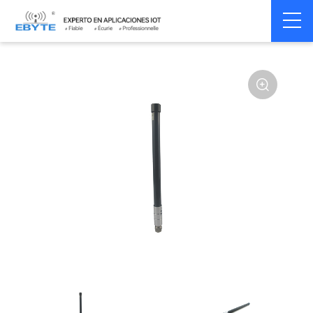
Home
>
Accessoires
>
Antenna
>
5.8Ghz
