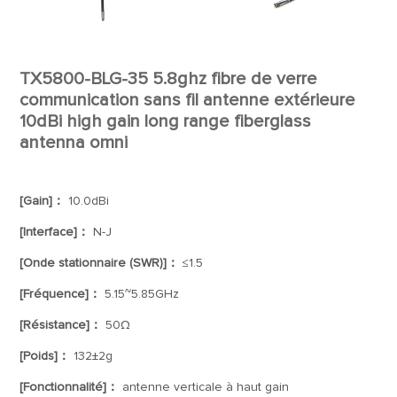
TX5800-BLG-35 5.8ghz fibre de verre
communication sans fil antenne extérieure
10dBi high gain long range fiberglass
antenna omni
[Gain]：
10.0dBi
[Interface]：
N-J
[Onde stationnaire (SWR)]：
≤1.5
[Fréquence]：
5.15~5.85GHz
[Résistance]：
50Ω
[Poids]：
132±2g
[Fonctionnalité]：
antenne verticale à haut gain