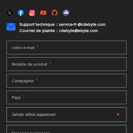
Support technique：service-fr-@cdebyte.com

Courriel de plainte：cdebyte
@ebyte.com
*
votre e-mail
*
Modèle de produit
*
Compagnie
*
Pays