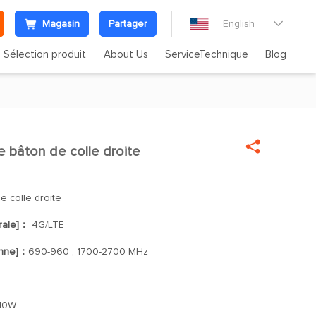
Magasin
Partager
English

Sélection produit
About Us
ServiceTechnique
Blog

bâton de colle droite
e colle droite
rale]：
4G/LTE
enne]：
690-960 ; 1700-2700 MHz
10W