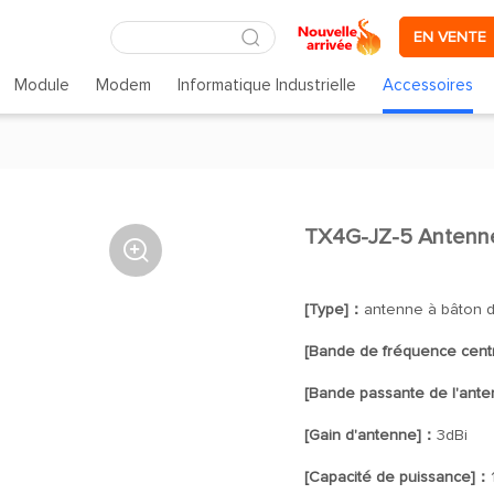
EN VENTE
Module
Modem
Informatique Industrielle
Accessoires
TX4G-JZ-5 Antenne 

[Type]：
antenne à bâton d
[Bande de fréquence cent
[Bande passante de l'ant
[Gain d'antenne]：
3dBi
[Capacité de puissance]：