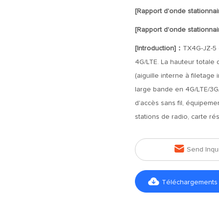
[Rapport d'onde stationna
[Rapport d'onde stationna
[Introduction]：
TX4G-JZ-5 
4G/LTE. La hauteur totale 
(aiguille interne à fileta
large bande en 4G/LTE/3G/
d'accès sans fil, équipemen
stations de radio, carte ré

Send Inqu

Téléchargements d