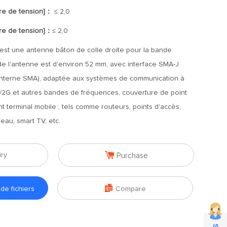
ire de tension]：
≤ 2,0
ire de tension]：
≤ 2,0
est une antenne bâton de colle droite pour la bande
de l'antenne est d'environ 52 mm, avec interface SMA-J
ge interne SMA), adaptée aux systèmes de communication à
2G et autres bandes de fréquences, couverture de point
t terminal mobile ; tels comme routeurs, points d'accès,
seau, smart TV, etc.

iry
Purchase

e fichiers
Compare