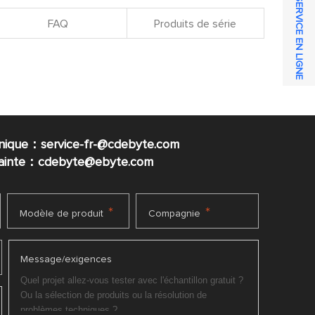
SERVICE EN LIGNE
FAQ
Produits de série
nique：service-fr-@cdebyte.com
plainte：cdebyte
@ebyte.com
*
*
Modèle de produit
Compagnie
Message/exigences