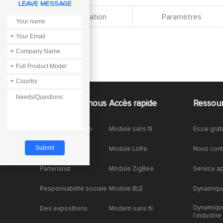
LEAVE MESSAGE
Spécification
Paramètres
*
*
*
*
À propos de nous
Accès rapide
Ressou
À propos de nous
Module sans fil
Essai grat
Honneurs
Module LoRa
Nous cont
Partenariat
Module ZigBee
Service a
Responsabilité sociale
Module BLE
Dynamique
Dynamiqu
Des expositions
Modem sans fil
l'industrie