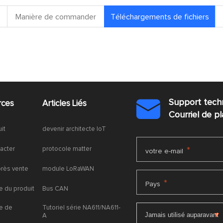
Manière de commander
Téléchargements de fichiers
Support tech
rces
Articles Liés

Courriel de 
uit
devenir architecte IoT
acter
protocole matter
*
votre e-mail
près vente
module LoRaWAN
*
Pays
 du produit
Bus CAN
e de
Tutoriel série NA611/NA611-
A