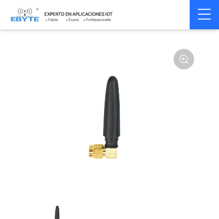
Home
>
Accessoires
>
Antenna
>
4G Antenna
