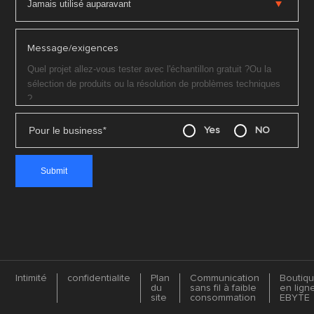
Message/exigences
Pour le business
*
Yes
NO
Intimité
confidentialite
Plan
Communication
Boutiq
du
sans fil à faible
en lign
site
consommation
EBYTE