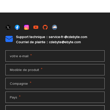
Support technique：service-fr-@cdebyte.com

Courriel de plainte：cdebyte
@ebyte.com
*
votre e-mail
*
Modèle de produit
*
Compagnie
*
Pays