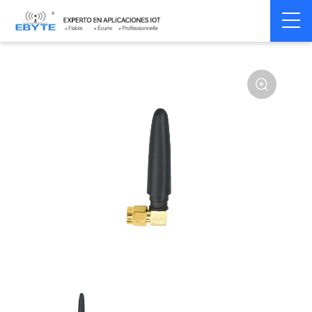
Home
>
Accessoires
>
Antenna
>
4G Antenna
