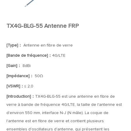
TX4G-BLG-55 Antenne FRP
[Type]：
Antenne en fibre de verre
[Bande de fréquence]：
4G/LTE
[Gain]：
8dBi
[Impédance]：
50Ω
[VSWR]：
≤ 2,0
[Introduction]：
TX4G-BLG-55 est une antenne en fibre de
verre à bande de fréquence 4G/LTE, la taille de l'antenne est
d'environ 550 mm, interface N-J (N mâle). La coque de
l'antenne est en fibre de verre et contient plusieurs
ensembles d'oscillateurs d'antenne, qui présentent les