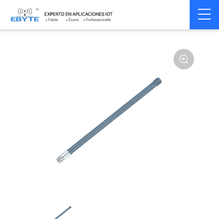
Home
>
Accessoires
>
Antenna
>
4G Antenna
