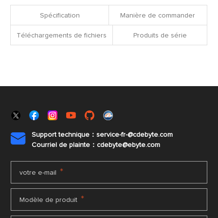
fichiers
Spécification
Manière de commander
Téléchargements de fichiers
Produits de série
Support technique：service-fr-@cdebyte.com

Courriel de plainte：cdebyte
@ebyte.com
*
votre e-mail
*
Modèle de produit