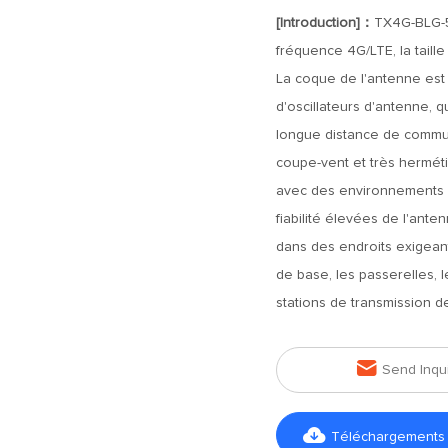
[Introduction]：
TX4G-BLG-5
fréquence 4G/LTE, la taille
La coque de l'antenne est 
d'oscillateurs d'antenne, 
longue distance de communi
coupe-vent et très herméti
avec des environnements dif
fiabilité élevées de l'ante
dans des endroits exigeant
de base, les passerelles, l
stations de transmission d

Send Inqu

Téléchargements d