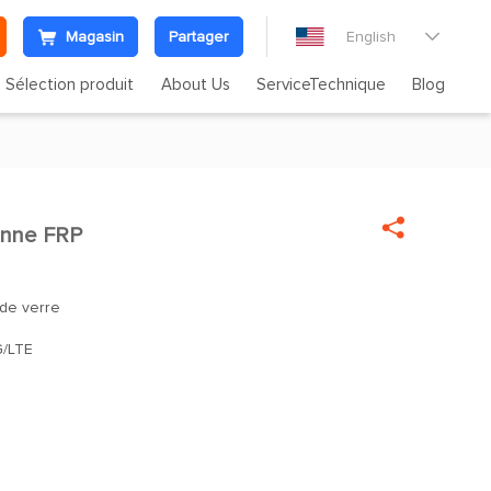
Magasin
Partager
English

Sélection produit
About Us
ServiceTechnique
Blog

nne FRP
de verre
/LTE