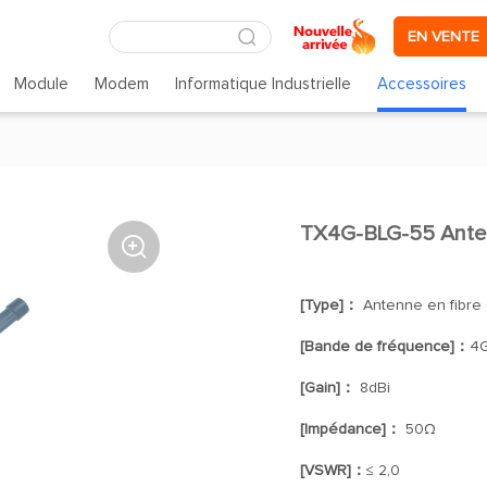
EN VENTE
Module
Modem
Informatique Industrielle
Accessoires
TX4G-BLG-55 Ante

[Type]：
Antenne en fibre 
[Bande de fréquence]：
4G
[Gain]：
8dBi
[Impédance]：
50Ω
[VSWR]：
≤ 2,0