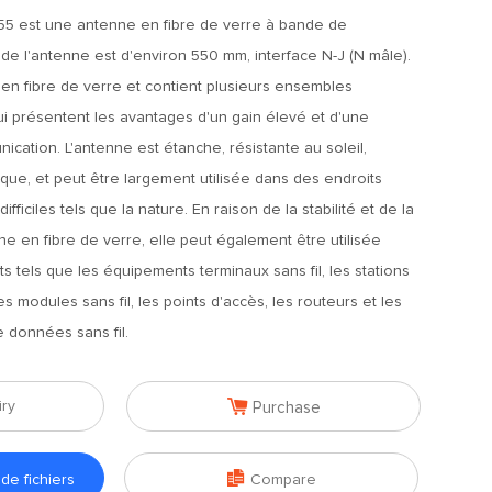
5 est une antenne en fibre de verre à bande de
 de l'antenne est d'environ 550 mm, interface N-J (N mâle).
en fibre de verre et contient plusieurs ensembles
qui présentent les avantages d'un gain élevé et d'une
cation. L'antenne est étanche, résistante au soleil,
que, et peut être largement utilisée dans des endroits
ficiles tels que la nature. En raison de la stabilité et de la
nne en fibre de verre, elle peut également être utilisée
s tels que les équipements terminaux sans fil, les stations
es modules sans fil, les points d'accès, les routeurs et les
e données sans fil.

iry
Purchase

e fichiers
Compare