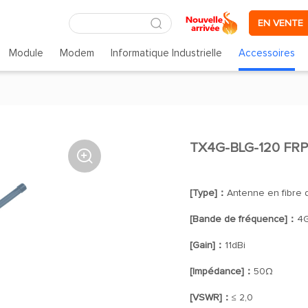
EN VENTE
Module
Modem
Informatique Industrielle
Accessoires
TX4G-BLG-120 FRP

[Type]：
Antenne en fibre 
[Bande de fréquence]：
4G
[Gain]：
11dBi
[Impédance]：
50Ω
[VSWR]：
≤ 2,0