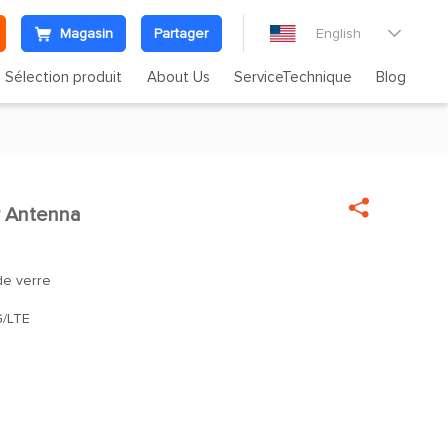
Magasin
Partager
English

Sélection produit
About Us
ServiceTechnique
Blog

 Antenna
de verre
/LTE