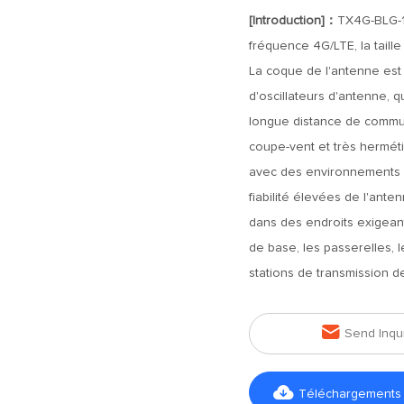
[Introduction]：
TX4G-BLG-1
fréquence 4G/LTE, la taille
La coque de l'antenne est 
d'oscillateurs d'antenne, 
longue distance de communi
coupe-vent et très herméti
avec des environnements dif
fiabilité élevées de l'ante
dans des endroits exigeant
de base, les passerelles, l
stations de transmission d

Send Inqu

Téléchargements d