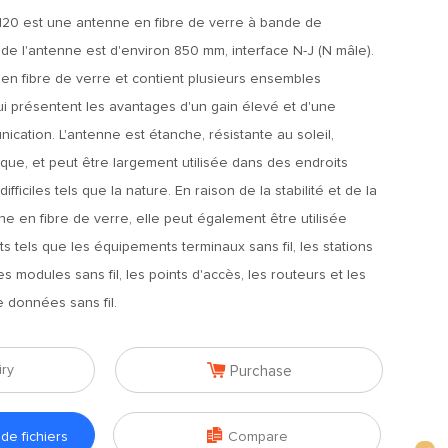
20 est une antenne en fibre de verre à bande de
 de l'antenne est d'environ 850 mm, interface N-J (N mâle).
en fibre de verre et contient plusieurs ensembles
qui présentent les avantages d'un gain élevé et d'une
cation. L'antenne est étanche, résistante au soleil,
que, et peut être largement utilisée dans des endroits
ficiles tels que la nature. En raison de la stabilité et de la
nne en fibre de verre, elle peut également être utilisée
s tels que les équipements terminaux sans fil, les stations
es modules sans fil, les points d'accès, les routeurs et les
e données sans fil.

iry
Purchase

e fichiers
Compare