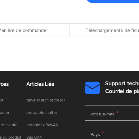
Manière de commander
Téléchargements de fich
Support tech
rces
Articles Liés

Courriel de 
uit
devenir architecte IoT
acter
protocole matter
*
votre e-mail
près vente
module LoRaWAN
*
Pays
 du produit
Bus CAN