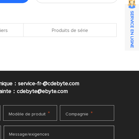
SERVICE EN LIGNE
iers
Produits de série
nique：service-fr-@cdebyte.com
plainte：cdebyte
@ebyte.com
*
*
Modèle de produit
Compagnie
Message/exigences