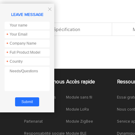

LEAVE MESSAGE
Spécification
*
*
*
*
À propos de nous
Accès rapide
Ressou
À propos de nous
Module sans fil
Essai grat
Honneurs
Module LoRa
Nous cont
Partenariat
Module ZigBee
Service a
Responsabilité sociale
Module BLE
Dynamique