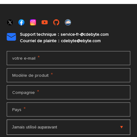
Support technique：service-fr-@cdebyte.com

Courriel de plainte：cdebyte
@ebyte.com
*
votre e-mail
*
Modèle de produit
*
Compagnie
*
Pays