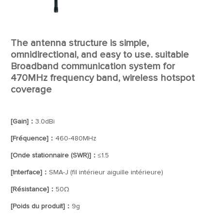
The antenna structure is simple,
omnidirectional, and easy to use. suitable
Broadband communication system for
470MHz frequency band, wireless hotspot
coverage
[Gain]：
3.0dBi
[Fréquence]：
460-480MHz
[Onde stationnaire (SWR)]：
≤1.5
[Interface]：
SMA-J (fil intérieur aiguille intérieure)
[Résistance]：
50Ω
[Poids du produit]：
9g