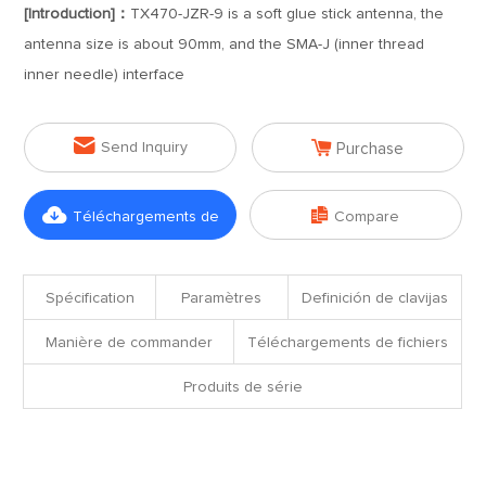
[Introduction]：
TX470-JZR-9 is a soft glue stick antenna, the
antenna size is about 90mm, and the SMA-J (inner thread
inner needle) interface


Send Inquiry
Purchase


Téléchargements de
Compare
fichiers
Spécification
Paramètres
Definición de clavijas
Manière de commander
Téléchargements de fichiers
Produits de série