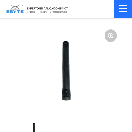
Home
>
Accessoires
>
Antenna
>
470Mhz
