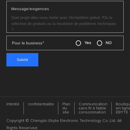
Message/exigences
Pour le business
*
Yes
NO
Intimité
confidentialite
Plan
Communication
Boutiq
du
sans fil à faible
en lign
site
consommation
EBYTE
Copyright © Chengdu Ebyte Electronic Technology Co.,Ltd. All
Rights Reserved.