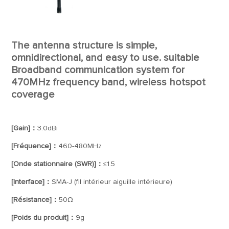
The antenna structure is simple,
omnidirectional, and easy to use. suitable
Broadband communication system for
470MHz frequency band, wireless hotspot
coverage
[Gain]：
3.0dBi
[Fréquence]：
460-480MHz
[Onde stationnaire (SWR)]：
≤1.5
[Interface]：
SMA-J (fil intérieur aiguille intérieure)
[Résistance]：
50Ω
[Poids du produit]：
9g