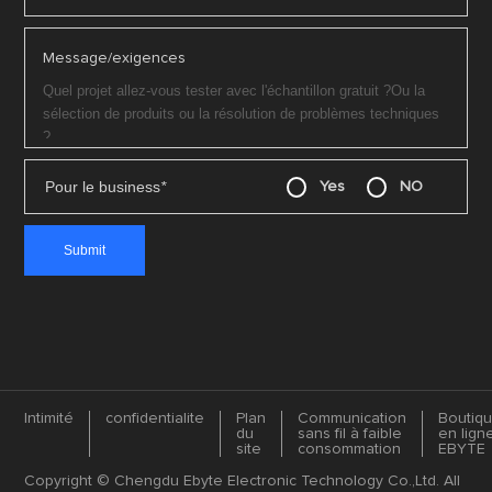
Message/exigences
Pour le business
*
Yes
NO
Intimité
confidentialite
Plan
Communication
Boutiq
du
sans fil à faible
en lign
site
consommation
EBYTE
Copyright © Chengdu Ebyte Electronic Technology Co.,Ltd. All