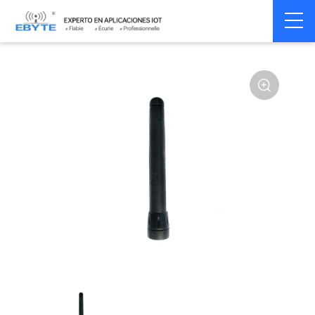
Home
>
Accessoires
>
Antenna
>
470Mhz
