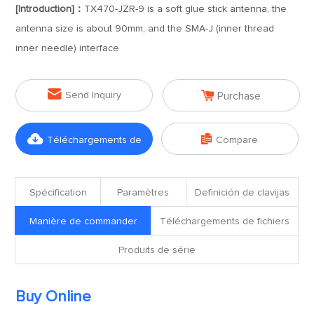
[Introduction]：
TX470-JZR-9 is a soft glue stick antenna, the
antenna size is about 90mm, and the SMA-J (inner thread
inner needle) interface


Send Inquiry
Purchase


Téléchargements de
Compare
fichiers
Spécification
Paramètres
Definición de clavijas
Manière de commander
Téléchargements de fichiers
Produits de série
Buy Online