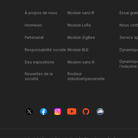
À propos de nous
Module sans fil
Essai grat
Honneurs
Module LoRa
Nous cont
Partenariat
Module ZigBee
Service a
Responsabilité sociale
Module BLE
Dynamique
Dynamiqu
Des expositions
Modem sans fil
l'industrie
Nouvelles de la
Routeur
société
industriel/passerelle