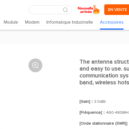
EN VENTE
Module
Modem
Informatique Industrielle
Accessoires
The antenna structu

and easy to use. s
communication sys
band, wireless hot
[Gain]：
3.0dBi
[Fréquence]：
460-480MH
[Onde stationnaire (SWR)