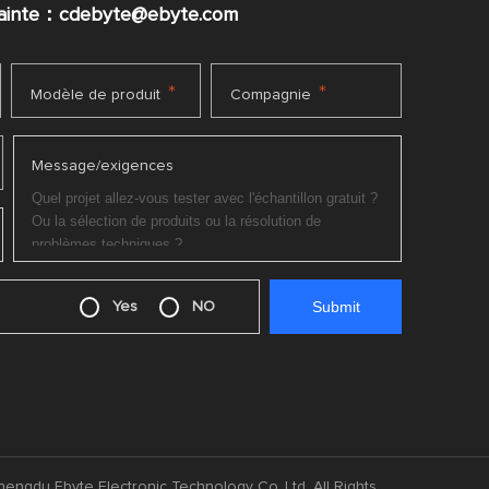
plainte：cdebyte
@ebyte.com
*
*
Modèle de produit
Compagnie
Message/exigences
Yes
NO
engdu Ebyte Electronic Technology Co.,Ltd. All Rights