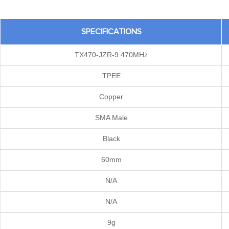
SPECIFICATIONS
TX470-JZR-9 470MHz
TPEE
Copper
SMA Male
Black
60mm
N/A
N/A
9g