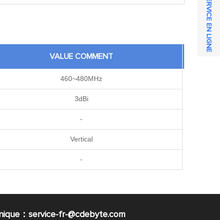
SERVICE EN LIGNE
VALUE COMMENT
460~480MHz
3dBi
-
Vertical
-
nique：service-fr-@cdebyte.com