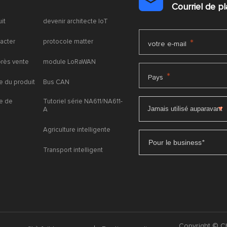

Courriel de 
uit
devenir architecte IoT
acter
protocole matter
*
votre e-mail
près vente
module LoRaWAN
*
Pays
 du produit
Bus CAN
e de
Tutoriel série NA611/NA611-
A
Agriculture intelligente
Pour le business
*
Transport intelligent
Copyright © Ch