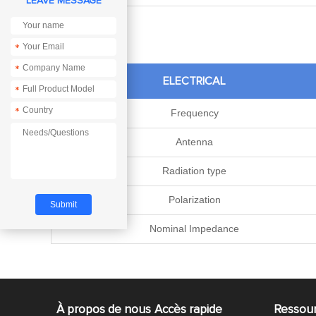
LEAVE MESSAGE
*
*
ELECTRICAL
*
*
Frequency
Antenna
Radiation type
Polarization
Nominal Impedance
À propos de nous
Accès rapide
Ressou