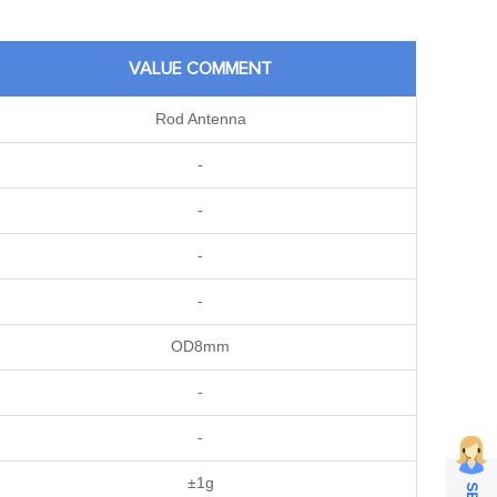
VALUE COMMENT
Rod Antenna
-
-
-
-
OD8mm
-
-
±1g