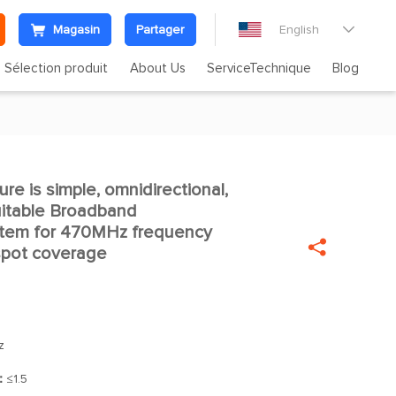
Magasin
Partager
English

Sélection produit
About Us
ServiceTechnique
Blog
re is simple, omnidirectional,
uitable Broadband
tem for 470MHz frequency

spot coverage
z
]：
≤1.5