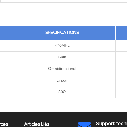
SPECIFICATIONS
470MHz
Gain
Omnidirectional
Linear
50Ω
Support tech
rces
Articles Liés