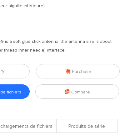
ieur aiguille intérieure)
 is a soft glue stick antenna, the antenna size is about
r thread inner needle) interface

iry
Purchase

e fichiers
Compare
chargements de fichiers
Produits de série