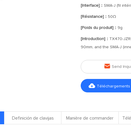
[Interface]：
SMA-J (fil intér
[Résistance]：
50Ω
[Poids du produit]：
9g
[Introduction]：
TX470-JZR-9
90mm, and the SMA-J (inne

Send Inqu

Téléchargements d
Definición de clavijas
Manière de commander
Télé