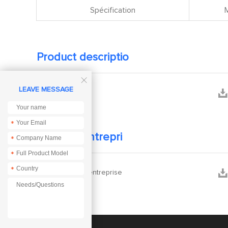
Spécification
Product descriptio

LEAVE MESSAGE


Mannual
*
Profil de entrepri
*
*
*


Profil de l'entreprise