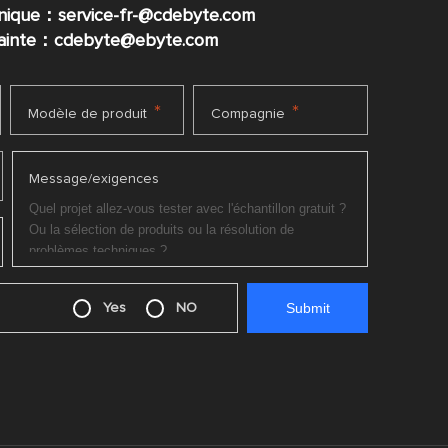
nique：service-fr-@cdebyte.com
plainte：cdebyte
@ebyte.com
*
*
Modèle de produit
Compagnie
Message/exigences
Yes
NO