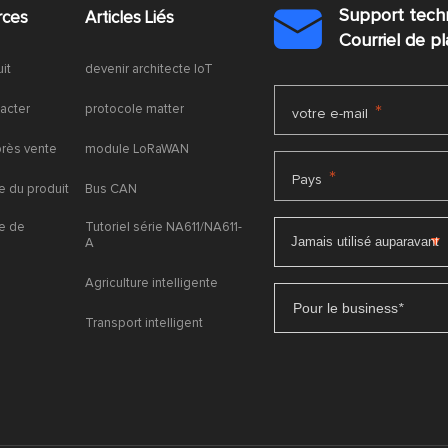
Support tech
rces
Articles Liés

Courriel de 
uit
devenir architecte IoT
acter
protocole matter
*
votre e-mail
près vente
module LoRaWAN
*
Pays
 du produit
Bus CAN
e de
Tutoriel série NA611/NA611-
A
Agriculture intelligente
Pour le business
*
Transport intelligent