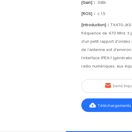
[Gain]：
3dBi
[ROS]：
≤ 1,5
[Introduction]：
TX470-JKS-
fréquence de 470 MHz. Il 
d'un petit rapport d'ondes
de l'antenne est d'enviro
l'interface IPEX-1 (générat
radio numériques, aux éq

Send Inqu

Téléchargements d