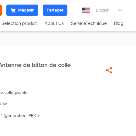
Magasin
Partager
English

Sélection produit
About Us
ServiceTechnique
Blog
ntenne de bâton de colle

 colle pliable
70M
-1 (génération IPEX1)