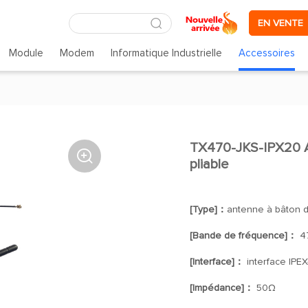
EN VENTE
Module
Modem
Informatique Industrielle
Accessoires
TX470-JKS-IPX20 A

pliable
[Type]：
antenne à bâton de
[Bande de fréquence]：
4
[Interface]：
interface IPEX
[Impédance]：
50Ω