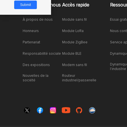
À propos de nous
Accès rapide
Ressou
À propos de nous
Module sans fil
Essai grat
Honneurs
Module LoRa
Nous cont
Partenariat
Module ZigBee
Service a
Responsabilité sociale
Module BLE
Dynamique
Dynamiqu
Des expositions
Modem sans fil
l'industrie
Nouvelles de la
Routeur
société
industriel/passerelle