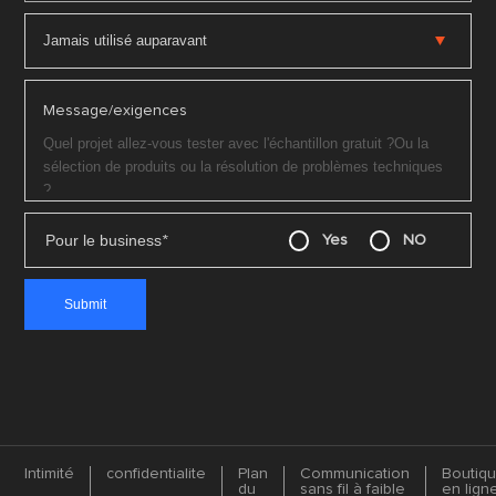
Message/exigences
Pour le business
*
Yes
NO
Intimité
confidentialite
Plan
Communication
Boutiq
du
sans fil à faible
en lign