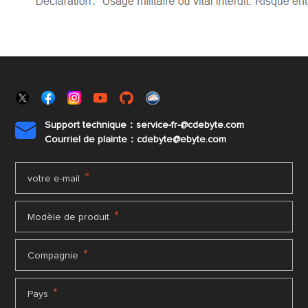
Support technique：service-fr-@cdebyte.com

Courriel de plainte：cdebyte
@ebyte.com
*
votre e-mail
*
Modèle de produit
*
Compagnie
*
Pays