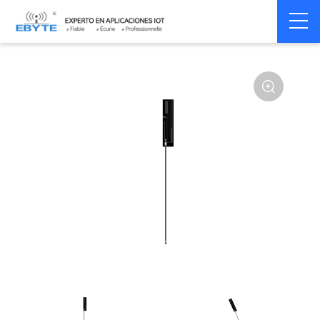
Home
>
Accessoires
>
Antenna
>
470Mhz
