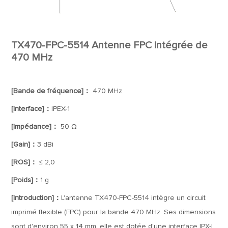
TX470-FPC-5514 Antenne FPC intégrée de
470 MHz
[Bande de fréquence]：
470 MHz
[Interface]：
IPEX-1
[Impédance]：
50 Ω
[Gain]：
3 dBi
[ROS]：
≤ 2,0
[Poids]：
1 g
[Introduction]：
L'antenne TX470-FPC-5514 intègre un circuit
imprimé flexible (FPC) pour la bande 470 MHz. Ses dimensions
sont d'environ 55 x 14 mm, elle est dotée d'une interface IPX-I