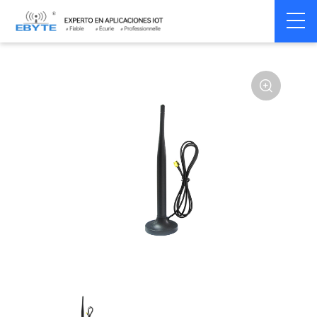
Home
>
Accessoires
>
Antenna
>
433Mhz
