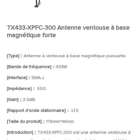
TX433-XPFC-300 Antenne ventouse à base
magnétique forte
[Type]：
Antenne à ventouse à base magnétique puissante
[Bande de fréquence]：
433M
[Interface]：
SMA-J
[Impédance]：
50Ω
[Gain]：
3.0dBi
[Rapport d'onde stationnaire]：
≤1.5
[Taille du produit]：
176mm*46mm
[Introduction]：
TX433-XPFC-300 est une antenne ventouse à