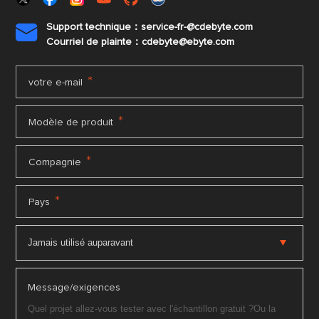
Support technique：service-fr-@cdebyte.com

Courriel de plainte：cdebyte
@ebyte.com
*
votre e-mail
*
Modèle de produit
*
Compagnie
*
Pays
Message/exigences