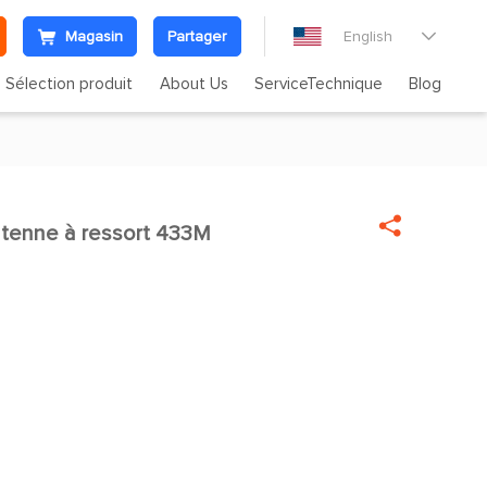
Magasin
Partager
English

Sélection produit
About Us
ServiceTechnique
Blog

tenne à ressort 433M