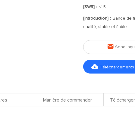
[SWR]：
≤1.5
[Introduction]：
Bande de f
qualité, stable et fiable.

Send Inqu

Téléchargements d
res
Manière de commander
Téléchargem