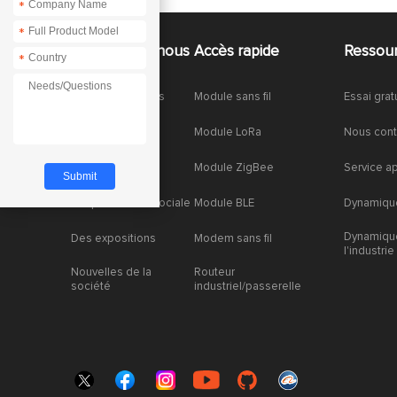
*
*
À propos de nous
Accès rapide
Ressou
*
À propos de nous
Module sans fil
Essai grat
Honneurs
Module LoRa
Nous cont
Partenariat
Module ZigBee
Service a
Responsabilité sociale
Module BLE
Dynamique
Dynamiqu
Des expositions
Modem sans fil
l'industrie
Nouvelles de la
Routeur
société
industriel/passerelle