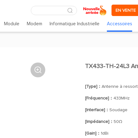
EN VENTE
Module
Modem
Informatique Industrielle
Accessoires
TX433-TH-24L3 An

[Type]：
Antenne à ressort
[Fréquence]：
433MHz
[Interface]：
Soudage
[Impédance]：
50Ω
[Gain]：
1dBi