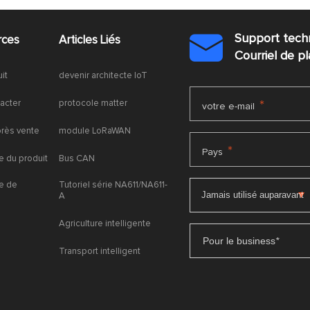
Support tech
rces
Articles Liés

Courriel de 
uit
devenir architecte IoT
acter
protocole matter
*
votre e-mail
près vente
module LoRaWAN
*
Pays
 du produit
Bus CAN
e de
Tutoriel série NA611/NA611-
A
Agriculture intelligente
Pour le business
*
Transport intelligent