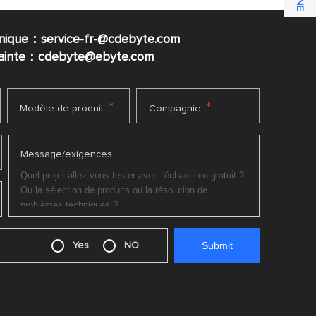
nique：service-fr-@cdebyte.com
plainte：cdebyte
@ebyte.com
*
*
Modèle de produit
Compagnie
Message/exigences
Yes
NO