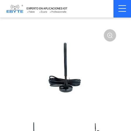
Home
>
Accessoires
>
Antenna
>
433Mhz
