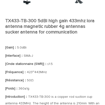
TX433-TB-300 5dBi high gain 433mhz lora
antenna magnetic rubber 4g antennas
sucker antenna for communication
[Gain]：
5.0dBi
[Interface]：
SMA-J
[Onde stationnaire (SWR)]：
≤1.5
[Fréquence]：
423~443MHz
[Résistance]：
50Ω
[Poids]：
360±1g
[Introduction]：
TX433-TB-300 is a copper rod suction cup
antenna 433MHz. The height of the antenna is 210mm. With an