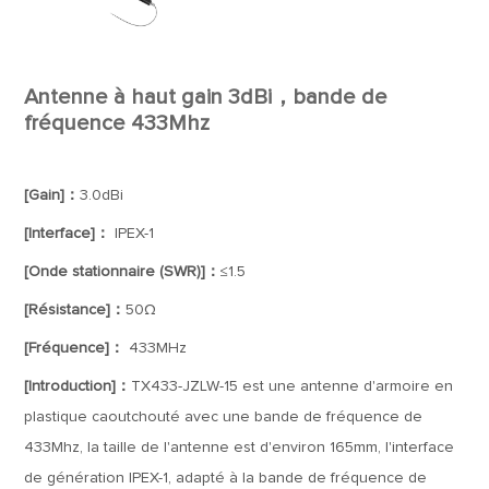
Antenne à haut gain 3dBi，bande de
fréquence 433Mhz
[Gain]：
3.0dBi
[Interface]：
IPEX-1
[Onde stationnaire (SWR)]：
≤1.5
[Résistance]：
50Ω
[Fréquence]：
433MHz
[Introduction]：
TX433-JZLW-15 est une antenne d'armoire en
plastique caoutchouté avec une bande de fréquence de
433Mhz, la taille de l'antenne est d'environ 165mm, l'interface
de génération IPEX-1, adapté à la bande de fréquence de