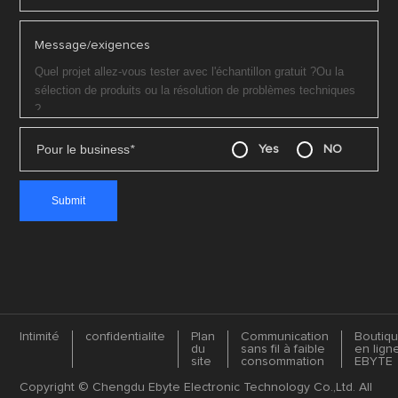
Message/exigences
Pour le business
*
Yes
NO
Intimité
confidentialite
Plan
Communication
Boutiq
du
sans fil à faible
en lign
site
consommation
EBYTE
Copyright © Chengdu Ebyte Electronic Technology Co.,Ltd. All