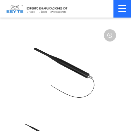
Home
>
Accessoires
>
Antenna
>
433Mhz
