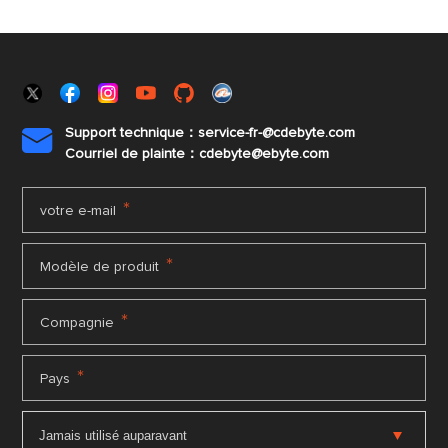
Support technique：service-fr-@cdebyte.com

Courriel de plainte：cdebyte
@ebyte.com
*
votre e-mail
*
Modèle de produit
*
Compagnie
*
Pays