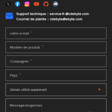
Support technique：service-fr-@cdebyte.com

Courriel de plainte：cdebyte
@ebyte.com
*
votre e-mail
*
Modèle de produit
*
Compagnie
*
Pays
Message/exigences