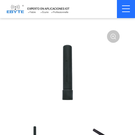
Home
>
Accessoires
>
Antenna
>
433Mhz
