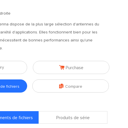
droite
enna dispose de la plus large sélection d'antennes du
riété d'applications. Elles fonctionnent bien pour les
i nécessitent de bonnes performances ainsi qu'une
e.

iry
Purchase

e fichiers
Compare
ents de fichiers
Produits de série