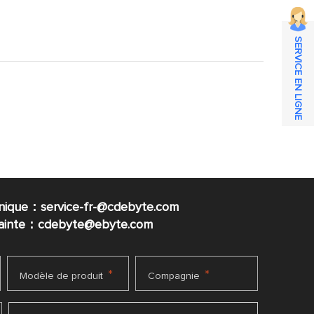
SERVICE EN LIGNE
nique：service-fr-@cdebyte.com
plainte：cdebyte
@ebyte.com
*
*
Modèle de produit
Compagnie