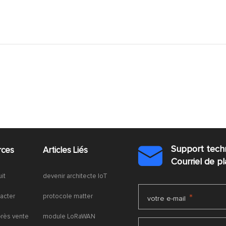
Support tech
rces
Articles Liés

Courriel de 
uit
devenir architecte IoT
acter
protocole matter
*
votre e-mail
près vente
module LoRaWAN