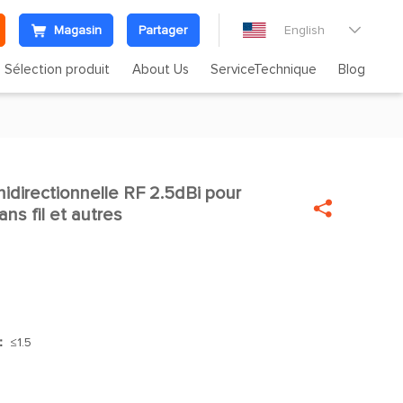
Magasin
Partager
English

Sélection produit
About Us
ServiceTechnique
Blog
idirectionnelle RF 2.5dBi pour


ns fil et autres
]：
≤1.5