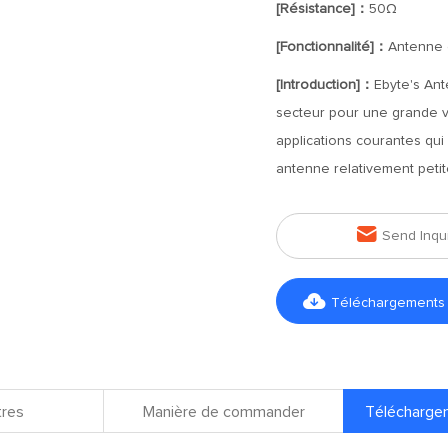
[Résistance]：
50Ω
[Fonctionnalité]：
Antenne 
[Introduction]：
Ebyte's Ant
secteur pour une grande va
applications courantes qu
antenne relativement petit

Send Inqu

Téléchargements d
res
Manière de commander
Téléchargem