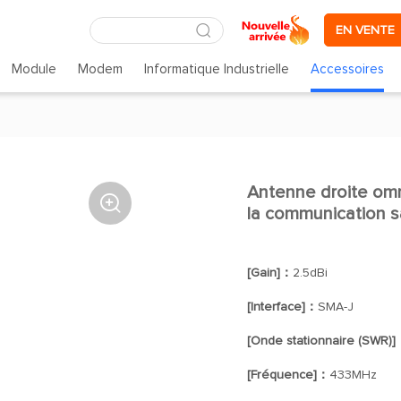
EN VENTE
Module
Modem
Informatique Industrielle
Accessoires
Antenne droite omn

la communication sa
[Gain]：
2.5dBi
[Interface]：
SMA-J
[Onde stationnaire (SWR)
[Fréquence]：
433MHz