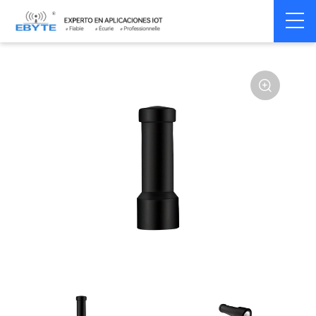
Home
>
Accessoires
>
Antenna
>
433Mhz
