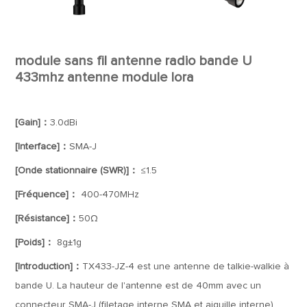
module sans fil antenne radio bande U
433mhz antenne module lora
[Gain]：
3.0dBi
[Interface]：
SMA-J
[Onde stationnaire (SWR)]：
≤1.5
[Fréquence]：
400-470MHz
[Résistance]：
50Ω
[Poids]：
8g±1g
[Introduction]：
TX433-JZ-4 est une antenne de talkie-walkie à
bande U. La hauteur de l'antenne est de 40mm avec un
connecteur SMA-J (filetage interne SMA et aiguille interne).