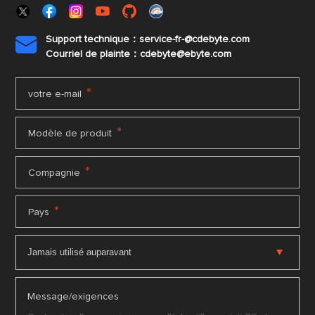
Support technique：service-fr-@cdebyte.com

Courriel de plainte：cdebyte
@ebyte.com
*
votre e-mail
*
Modèle de produit
*
Compagnie
*
Pays
Message/exigences