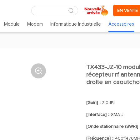
EN VENTE
Module
Modem
Informatique Industrielle
Accessoires
TX433-JZ-10 module

récepteur rf anten
droite en caoutch
[Gain]：
3.0dBi
[Interface]：
SMA-J
[Onde stationnaire (SWR)
[Fréquence]：
400~470MH