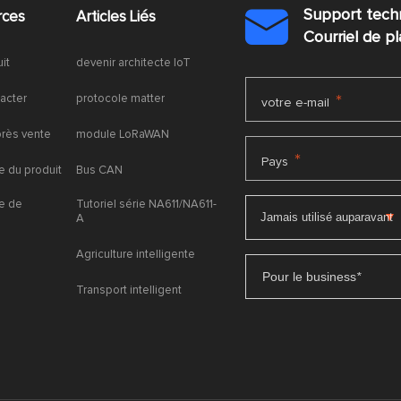
Support tech
rces
Articles Liés

Courriel de 
uit
devenir architecte IoT
acter
protocole matter
*
votre e-mail
près vente
module LoRaWAN
*
Pays
 du produit
Bus CAN
e de
Tutoriel série NA611/NA611-
A
Agriculture intelligente
Pour le business
*
Transport intelligent