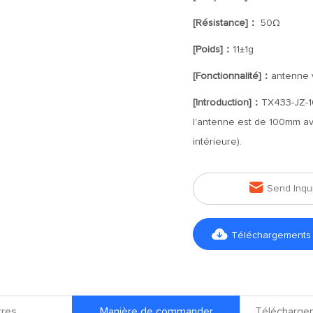
[Résistance]：
50Ω
[Poids]：
11±1g
[Fonctionnalité]：
antenne v
[Introduction]：
TX433-JZ-1
l'antenne est de 100mm ave
intérieure).

Send Inqu

Téléchargements d
res
Manière de commander
Téléchargem