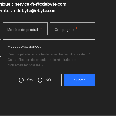
nique：service-fr-@cdebyte.com
plainte：cdebyte
@ebyte.com
*
*
Modèle de produit
Compagnie
Message/exigences
Yes
NO