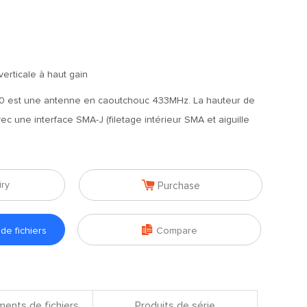
erticale à haut gain
0 est une antenne en caoutchouc 433MHz. La hauteur de
c une interface SMA-J (filetage intérieur SMA et aiguille

iry
Purchase

e fichiers
Compare
ents de fichiers
Produits de série