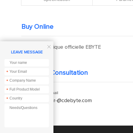
Buy Online
Boutique officielle EBYTE

LEAVE MESSAGE
Technical Consultation
*
*
*
Enquiry Email
*
service-fr-@cdebyte.com