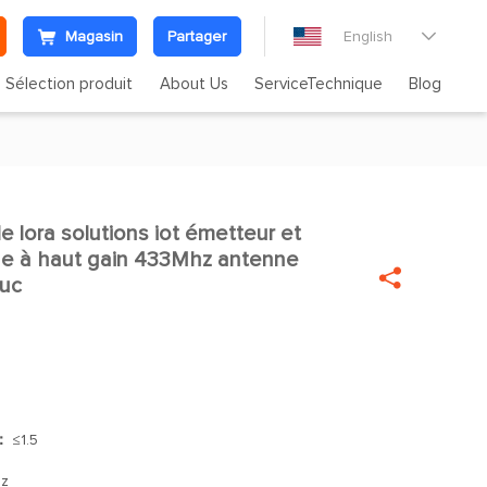
Magasin
Partager
English

Sélection produit
About Us
ServiceTechnique
Blog
 lora solutions iot émetteur et

ne à haut gain 433Mhz antenne

ouc
]：
≤1.5
z