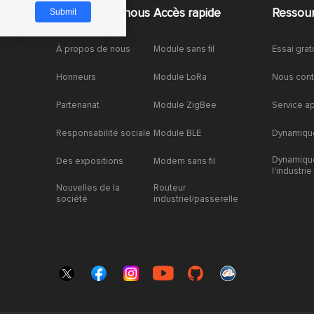
À propos de nous
Accès rapide
Ressou
À propos de nous
Module sans fil
Essai grat
Honneurs
Module LoRa
Nous cont
Partenariat
Module ZigBee
Service a
Responsabilité sociale
Module BLE
Dynamique
Dynamiqu
Des expositions
Modem sans fil
l'industrie
Nouvelles de la
Routeur
société
industriel/passerelle