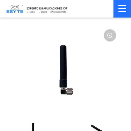
Home
>
Accessoires
>
Antenna
>
433Mhz
