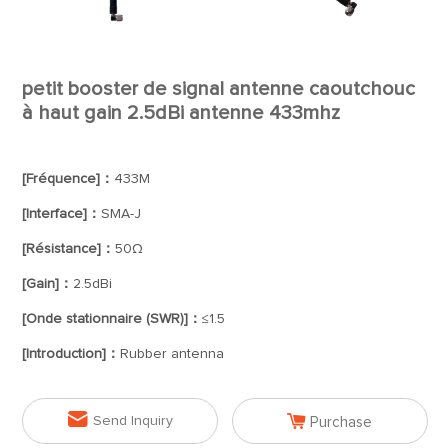
petit booster de signal antenne caoutchouc
à haut gain 2.5dBi antenne 433mhz
[Fréquence]：
433M
[Interface]：
SMA-J
[Résistance]：
50Ω
[Gain]：
2.5dBi
[Onde stationnaire (SWR)]：
≤1.5
[Introduction]：
Rubber antenna


Send Inquiry
Purchase