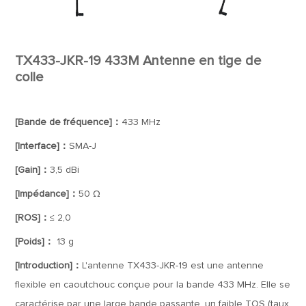
TX433-JKR-19 433M Antenne en tige de
colle
[Bande de fréquence]：
433 MHz
[Interface]：
SMA-J
[Gain]：
3,5 dBi
[Impédance]：
50 Ω
[ROS]：
≤ 2,0
[Poids]：
13 g
[Introduction]：
L'antenne TX433-JKR-19 est une antenne
flexible en caoutchouc conçue pour la bande 433 MHz. Elle se
caractérise par une large bande passante, un faible TOS (taux