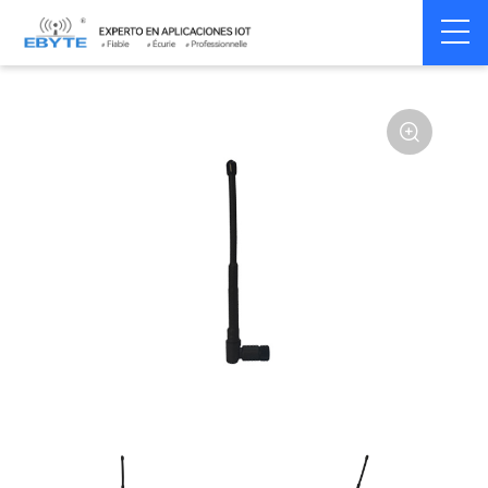
Home
>
Accessoires
>
Antenna
>
433Mhz
