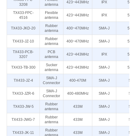
423~443MHz
IPX
50Ω
3208
antenna
TX433-FPC-
Flexible
423~443MHz
IPX
50Ω
4516
antenna
Rubber
TX433-JKD-20
400~470MHz
SMA-J
50Ω
antenna
Rubber
TX433-JZ-10
400~470MHz
SMA-J
50Ω
antenna
TX433-PCB-
PCB
423~443MHz
IPX
50Ω
3207
antenna
Sucker
TX433-TB-300
423~443MHz
SMA-J
50Ω
antenna
SMA-J
TX433-JZ-4
400-470M
SMA-J
50
Connector
SMA-J
TX433-JZR-6
400-480MHz
SMA-J
50
Connector
Rubber
TX433-JW-5
433M
SMA-J
50
antenna
Rubber
TX433-JWG-7
433M
SMA-J
50
antenna
Rubber
TX433-JK-11
433M
SMA-J
50
antenna