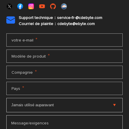
Support technique：service-fr-@cdebyte.com

Courriel de plainte：cdebyte
@ebyte.com
*
votre e-mail
*
Modèle de produit
*
Compagnie
*
Pays
Message/exigences