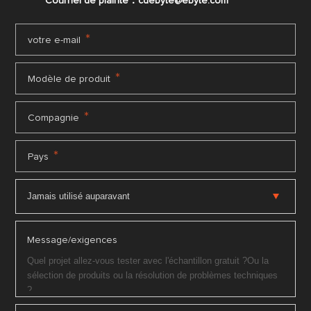
Courriel de plainte：cdebyte
@ebyte.com
*
votre e-mail
*
Modèle de produit
*
Compagnie
*
Pays
Message/exigences