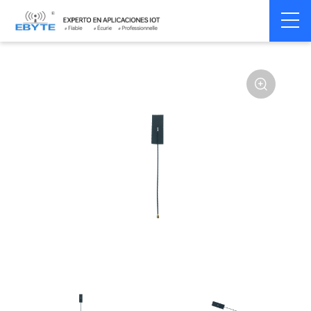
Home
>
Accessoires
>
Antenna
>
433Mhz
