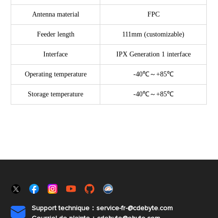
Antenna material
FPC
Feeder length
111mm (customizable)
Interface
IPX Generation 1 interface
Operating temperature
-40℃～+85℃
Storage temperature
-40℃～+85℃
Support technique：service-fr-@cdebyte.com
