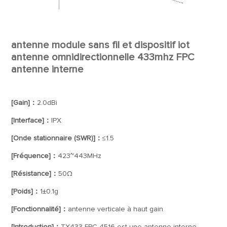
antenne module sans fil et dispositif iot
antenne omnidirectionnelle 433mhz FPC
antenne interne
[Gain]：
2.0dBi
[Interface]：
IPX
[Onde stationnaire (SWR)]：
≤1.5
[Fréquence]：
423~443MHz
[Résistance]：
50Ω
[Poids]：
1±0.1g
[Fonctionnalité]：
antenne verticale à haut gain