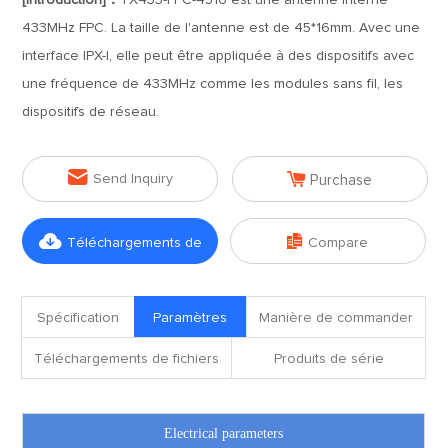
[Introduction]：
TX433-FPC-4516 est une antenne interne
433MHz FPC. La taille de l'antenne est de 45*16mm. Avec une
interface IPX-I, elle peut être appliquée à des dispositifs avec
une fréquence de 433MHz comme les modules sans fil, les
dispositifs de réseau.


Send Inquiry
Purchase


Téléchargements de
Compare
fichiers
Spécification
Paramètres
Manière de commander
Téléchargements de fichiers
Produits de série
Electrical parameters