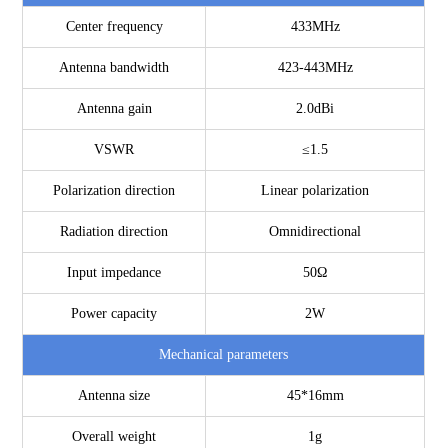
Center frequency
433MHz
Antenna bandwidth
423-443MHz
Antenna gain
2.0dBi
VSWR
≤1.5
Polarization direction
Linear polarization
Radiation direction
Omnidirectional
Input impedance
50Ω
Power capacity
2W
Mechanical parameters
Antenna size
45*16mm
Overall weight
1g