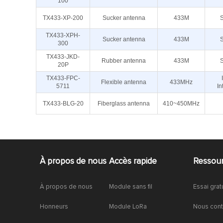
100
TX433-XP-200
Sucker antenna
433M
TX433-XPH-
Sucker antenna
433M
300
TX433-JKD-
Rubber antenna
433M
20P
TX433-FPC-
Flexible antenna
433MHz
5711
In
TX433-BLG-20
Fiberglass antenna
410~450MHz
À propos de nous
Accès rapide
Ressou
À propos de nous
Module sans fil
Essai grat
Honneurs
Module LoRa
Nous cont