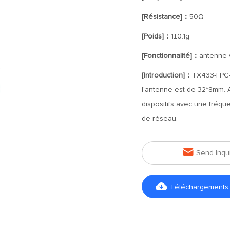
[Résistance]：
50Ω
[Poids]：
1±0.1g
[Fonctionnalité]：
antenne v
[Introduction]：
TX433-FPC-
l'antenne est de 32*8mm. A
dispositifs avec une fréqu
de réseau.

Send Inqu

Téléchargements d