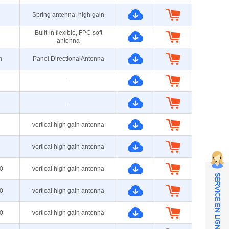
Spring antenna, high gain
Built-in flexible, FPC soft
antenna
m
Panel DirectionalAntenna
-
-
vertical high gain antenna
vertical high gain antenna
0
vertical high gain antenna
SERVICE EN LIGNE
0
vertical high gain antenna
0
vertical high gain antenna