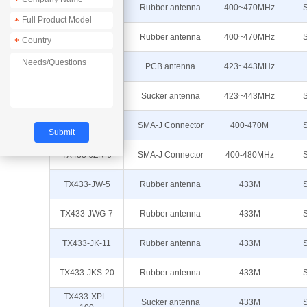
*
TX433-JKD-20
Rubber antenna
400~470MHz
*
TX433-JZ-10
Rubber antenna
400~470MHz
*
TX433-PCB-
PCB antenna
423~443MHz
3207
TX433-TB-300
Sucker antenna
423~443MHz
TX433-JZ-4
SMA-J Connector
400-470M
TX433-JZR-6
SMA-J Connector
400-480MHz
TX433-JW-5
Rubber antenna
433M
TX433-JWG-7
Rubber antenna
433M
TX433-JK-11
Rubber antenna
433M
TX433-JKS-20
Rubber antenna
433M
TX433-XPL-
Sucker antenna
433M