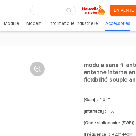
EN VENTE
Module
Modem
Informatique Industrielle
Accessoires
module sans fil an

antenne interne an
flexibilité souple a
[Gain]：
2.0dBi
[Interface]：
IPX
[Onde stationnaire (SWR)
[Fréquence]：
423~443MH