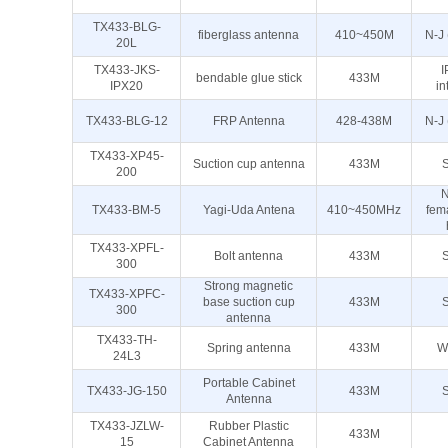
TX433-BLG-
fiberglass antenna
410~450M
N-J 
20L
TX433-JKS-
I
bendable glue stick
433M
IPX20
in
TX433-BLG-12
FRP Antenna
428-438M
N-J 
TX433-XP45-
Suction cup antenna
433M
200
N
TX433-BM-5
Yagi-Uda Antena
410~450MHz
fem
TX433-XPFL-
Bolt antenna
433M
300
Strong magnetic
TX433-XPFC-
base suction cup
433M
300
antenna
TX433-TH-
Spring antenna
433M
W
24L3
Portable Cabinet
TX433-JG-150
433M
Antenna
TX433-JZLW-
Rubber Plastic
433M
15
Cabinet Antenna