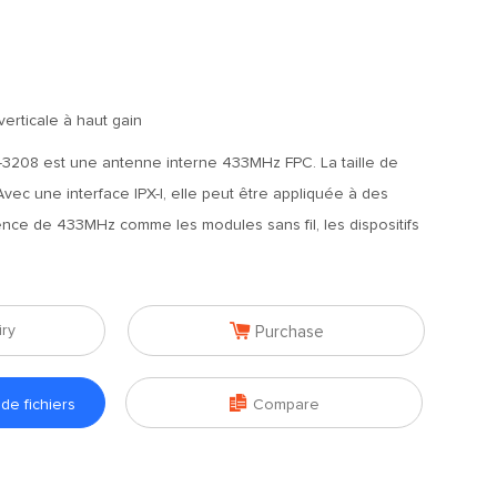
erticale à haut gain
3208 est une antenne interne 433MHz FPC. La taille de
vec une interface IPX-I, elle peut être appliquée à des
ence de 433MHz comme les modules sans fil, les dispositifs

iry
Purchase

e fichiers
Compare