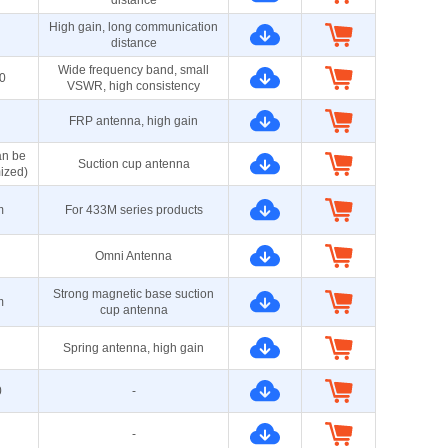
distance
High gain, long communication
distance
Wide frequency band, small
0
VSWR, high consistency
FRP antenna, high gain
an be
Suction cup antenna
ized)
m
For 433M series products
Omni Antenna
Strong magnetic base suction
m
cup antenna
Spring antenna, high gain
0
-
-