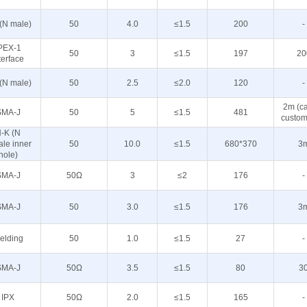
(N male)
50
4.0
≤1.5
200
-
PEX-1
50
3
≤1.5
197
20
terface
(N male)
50
2.5
≤2.0
120
-
2m (c
SMA-J
50
5
≤1.5
481
custom
-K (N
ale inner
50
10.0
≤1.5
680*370
3
hole)
SMA-J
50Ω
3
≤2
176
-
SMA-J
50
3.0
≤1.5
176
3
elding
50
1.0
≤1.5
27
-
SMA-J
50Ω
3.5
≤1.5
80
3
IPX
50Ω
2.0
≤1.5
165
-