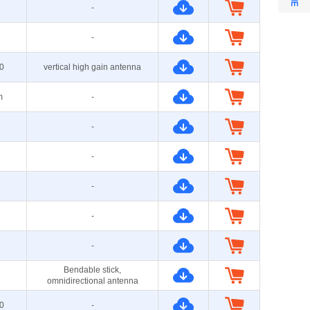
-
-
0
vertical high gain antenna
m
-
-
-
-
-
-
Bendable stick,
omnidirectional antenna
0
-