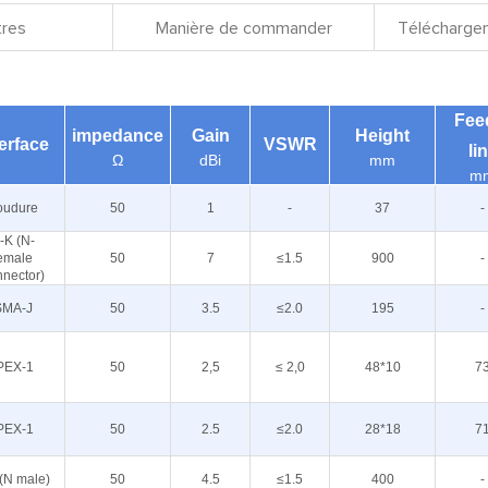
res
Manière de commander
Téléchargem
Fee
impedance
Gain
Height
terface
VSWR
li
Ω
dBi
mm
m
oudure
50
1
-
37
-
-K (N-
emale
50
7
≤1.5
900
-
nector)
SMA-J
50
3.5
≤2.0
195
-
PEX-1
50
2,5
≤ 2,0
48*10
7
PEX-1
50
2.5
≤2.0
28*18
7
(N male)
50
4.5
≤1.5
400
-