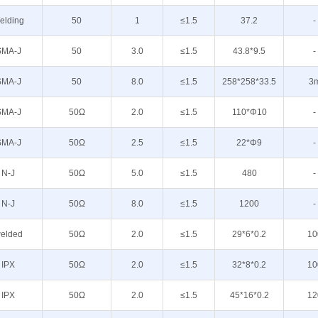
elding
50
1
≤1.5
37.2
-
SMA-J
50
3.0
≤1.5
43.8*9.5
-
SMA-J
50
8.0
≤1.5
258*258*33.5
3
SMA-J
50Ω
2.0
≤1.5
110*Φ10
-
SMA-J
50Ω
2.5
≤1.5
22*Φ9
-
N-J
50Ω
5.0
≤1.5
480
-
N-J
50Ω
8.0
≤1.5
1200
-
elded
50Ω
2.0
≤1.5
29*6*0.2
10
IPX
50Ω
2.0
≤1.5
32*8*0.2
10
IPX
50Ω
2.0
≤1.5
45*16*0.2
12