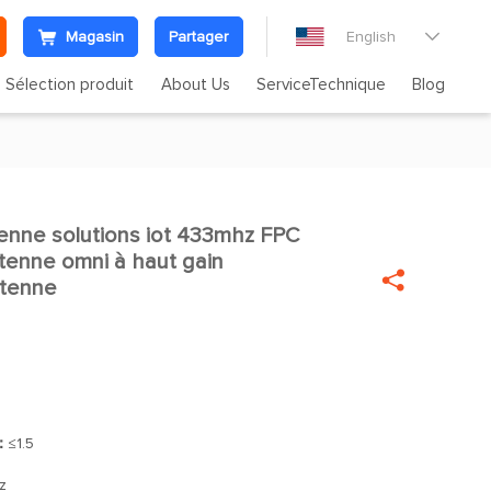
Magasin
Partager
English

Sélection produit
About Us
ServiceTechnique
Blog
tenne solutions iot 433mhz FPC

tenne omni à haut gain

ntenne
]：
≤1.5
z