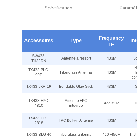
Spécification
Paramèt
Frequency
Accessoires
Type
in
Hz
SW433-
Antenne à ressort
433M
S
TH32DN
N
TX433-BLG-
Fiberglass Antenna
433M
f
90P
con
TX433-JKR-19
Bendable Glue Stick
433M
TX433-FPC-
Antenne FPC
433 MHz
I
4810
intégrée
TX433-FPC-
FPC Built-in Antenna
433M
I
2818
TX433-BLG-40
fiberglass antenna
420~450M
N-J 