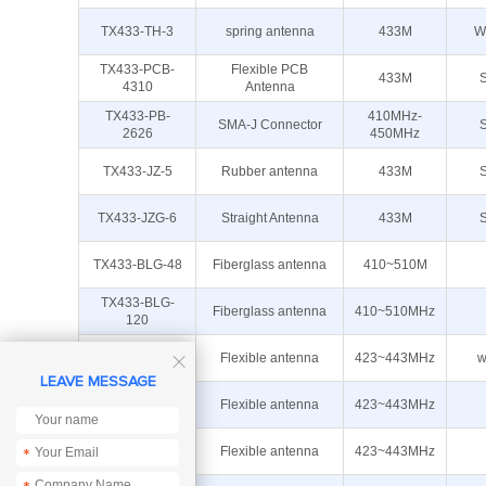
TX433-TH-3
spring antenna
433M
W
TX433-PCB-
Flexible PCB
433M
4310
Antenna
TX433-PB-
410MHz-
SMA-J Connector
2626
450MHz
TX433-JZ-5
Rubber antenna
433M
TX433-JZG-6
Straight Antenna
433M
TX433-BLG-48
Fiberglass antenna
410~510M
TX433-BLG-
Fiberglass antenna
410~510MHz
120
TX433-FPC-
Flexible antenna
423~443MHz
w

2906
LEAVE MESSAGE
TX433-FPC-
Flexible antenna
423~443MHz
3208
TX433-FPC-
Flexible antenna
423~443MHz
*
4516