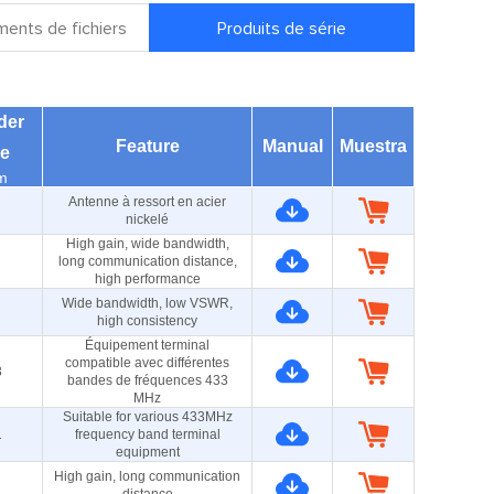
ents de fichiers
Produits de série
der
Feature
Manual
Muestra
ne
m
Antenne à ressort en acier
nickelé
High gain, wide bandwidth,
long communication distance,
high performance
Wide bandwidth, low VSWR,
high consistency
Équipement terminal
compatible avec différentes
3
bandes de fréquences 433
MHz
Suitable for various 433MHz
1
frequency band terminal
equipment
High gain, long communication