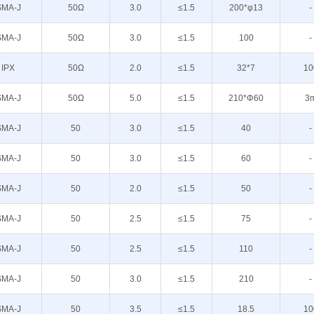
SMA-J
50Ω
3.0
≤1.5
200*φ13
-
SMA-J
50Ω
3.0
≤1.5
100
-
IPX
50Ω
2.0
≤1.5
32*7
10
SMA-J
50Ω
5.0
≤1.5
210*Φ60
3
SMA-J
50
3.0
≤1.5
40
-
SMA-J
50
3.0
≤1.5
60
-
SMA-J
50
2.0
≤1.5
50
-
SMA-J
50
2.5
≤1.5
75
-
SMA-J
50
2.5
≤1.5
110
-
SMA-J
50
3.0
≤1.5
210
-
SMA-J
50
3.5
≤1.5
18.5
10