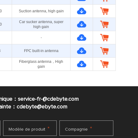
0
Suction antenna, high gain
Car sucker antenna, super
0
high gain
-
8
FPC built-in antenna
Fiberglass antenna，High
gain
nique：service-fr-@cdebyte.com
plainte：cdebyte
@ebyte.com
*
*
Modèle de produit
Compagnie