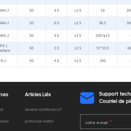
SMA-J
50
4.0
≤1.5
19
20
SMA-J
50
6.0
≤1.5
96.5
30
SMA-J
50
4.0
≤1.5
200*φ13
-
IPX 1
50
2.5
≤1.5
57*10.5
6
terface
N-J
50
4.0
≤1.5
200
-
Support tech
rces
Articles Liés

Courriel de 
uit
devenir architecte IoT
acter
protocole matter
*
votre e-mail