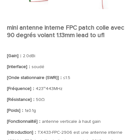
mini antenne interne FPC patch colle avec
90 degrés volant 1.13mm lead to ufl
[Gain]：
2.0dBi
[Interface]：
soudé
[Onde stationnaire (SWR)]：
≤1.5
[Fréquence]：
423~443MHz
[Résistance]：
50Ω
[Poids]：
1±0.1g
[Fonctionnalité]：
antenne verticale à haut gain
[Introduction]：
TX433-FPC-2906 est une antenne interne