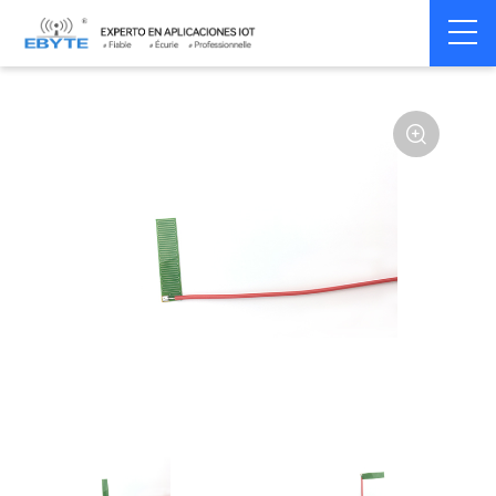
Home
>
Accessoires
>
Antenna
>
433Mhz
