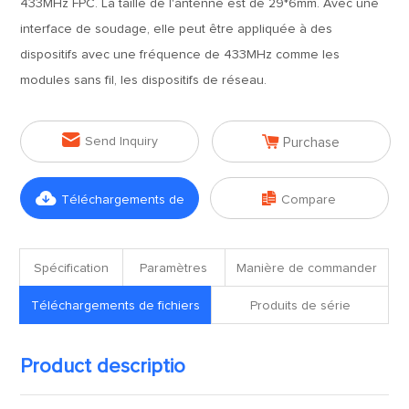
433MHz FPC. La taille de l'antenne est de 29*6mm. Avec une
interface de soudage, elle peut être appliquée à des
dispositifs avec une fréquence de 433MHz comme les
modules sans fil, les dispositifs de réseau.


Send Inquiry
Purchase


Téléchargements de
Compare
fichiers
Spécification
Paramètres
Manière de commander
Téléchargements de fichiers
Produits de série
Product descriptio