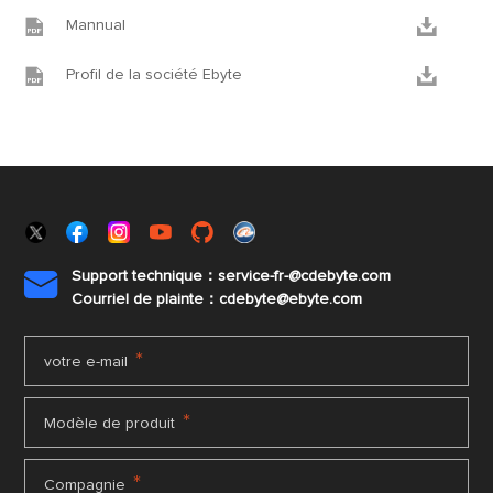


Mannual


Profil de la société Ebyte
Support technique：service-fr-@cdebyte.com

Courriel de plainte：cdebyte
@ebyte.com
*
votre e-mail
*
Modèle de produit
*
Compagnie