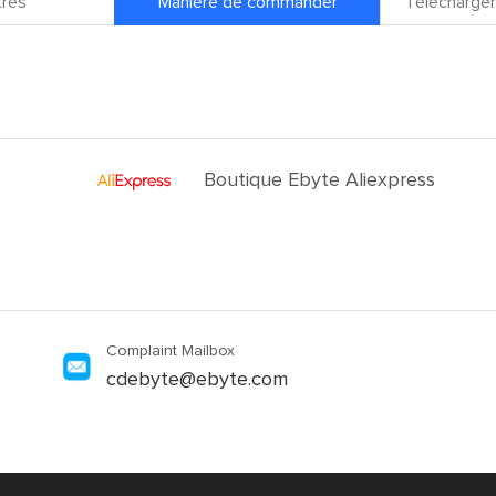
res
Manière de commander
Téléchargem
Boutique Ebyte Aliexpress
Complaint Mailbox
cdebyte@ebyte.com