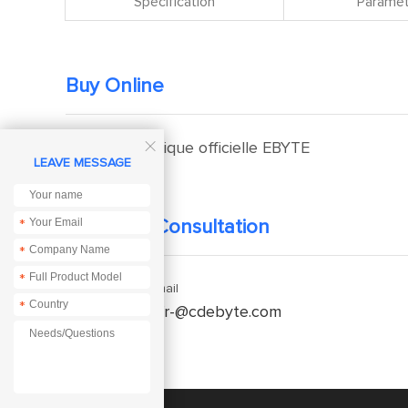
Spécification
Paramèt
Buy Online

Boutique officielle EBYTE
LEAVE MESSAGE
*
Technical Consultation
*
*
Enquiry Email
*
service-fr-@cdebyte.com