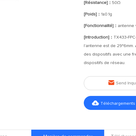
[Résistance]：
50Ω
[Poids]：
1±0.1g
[Fonctionnalité]：
antenne v
[Introduction]：
TX433-FPC-
l'antenne est de 29*6mm. 
des dispositifs avec une 
dispositifs de réseau.

Send Inqu

Téléchargements d