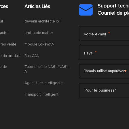
Support tech
rces
Articles Liés

Courriel de 
uit
devenir architecte IoT
acter
protocole matter
*
votre e-mail
près vente
module LoRaWAN
*
Pays
 du produit
Bus CAN
e de
Tutoriel série NA611/NA611-
A
Agriculture intelligente
Pour le business
*
Transport intelligent