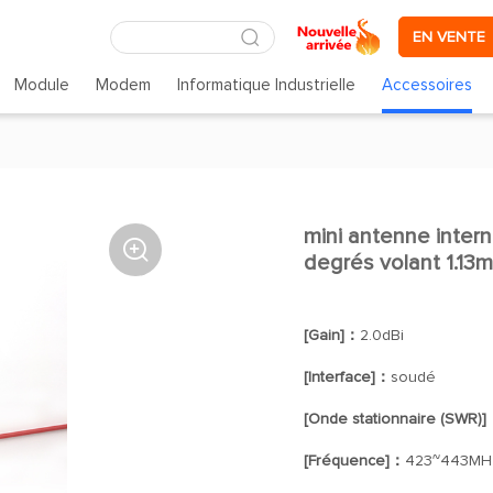
EN VENTE
Module
Modem
Informatique Industrielle
Accessoires
mini antenne inter

degrés volant 1.13m
[Gain]：
2.0dBi
[Interface]：
soudé
[Onde stationnaire (SWR)
[Fréquence]：
423~443MH