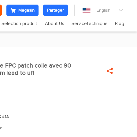
Magasin
Partager
English

Sélection produit
About Us
ServiceTechnique
Blog
ne FPC patch colle avec 90


m lead to ufl
]：
≤1.5
z