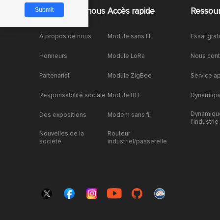
À propos de nous
Accès rapide
Ressou
À propos de nous
Module sans fil
Essai grat
Honneurs
Module LoRa
Nous cont
Partenariat
Module ZigBee
Service a
Responsabilité sociale
Module BLE
Dynamique
Dynamiqu
Des expositions
Modem sans fil
l'industrie
Nouvelles de la
Routeur
société
industriel/passerelle