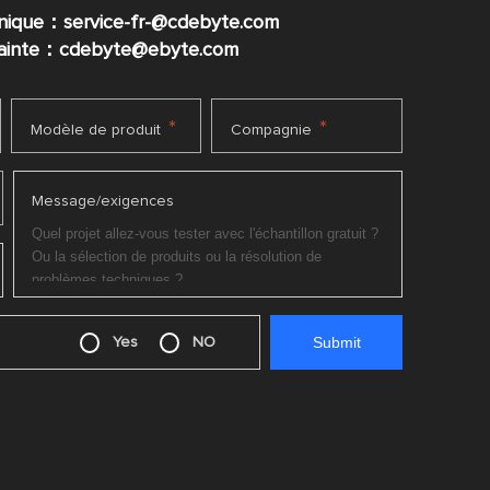
nique：service-fr-@cdebyte.com
plainte：cdebyte
@ebyte.com
*
*
Modèle de produit
Compagnie
Message/exigences
Yes
NO