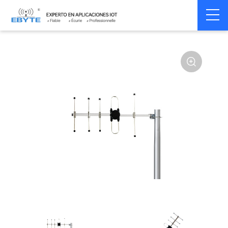
Home
>
Accessoires
>
Antenna
>
433Mhz
