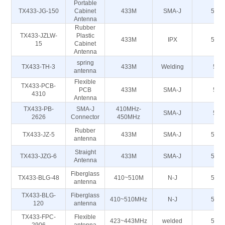
Portable
TX433-JG-150
Cabinet
433M
SMA-J
50Ω
Antenna
Rubber
TX433-JZLW-
Plastic
433M
IPX
50Ω
15
Cabinet
Antenna
spring
TX433-TH-3
433M
Welding
50
antenna
Flexible
TX433-PCB-
PCB
433M
SMA-J
50
4310
Antenna
TX433-PB-
SMA-J
410MHz-
SMA-J
50
2626
Connector
450MHz
Rubber
TX433-JZ-5
433M
SMA-J
50Ω
antenna
Straight
TX433-JZG-6
433M
SMA-J
50Ω
Antenna
Fiberglass
TX433-BLG-48
410~510M
N-J
50Ω
antenna
TX433-BLG-
Fiberglass
410~510MHz
N-J
50Ω
120
antenna
TX433-FPC-
Flexible
423~443MHz
welded
50Ω