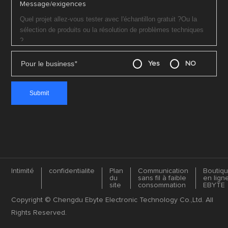
Message/exigences
Pour le business
*
Yes
NO
Intimité
confidentialite
Plan
Communication
Boutiq
du
sans fil à faible
en lign
site
consommation
EBYTE
Copyright © Chengdu Ebyte Electronic Technology Co.,Ltd. All
Rights Reserved.