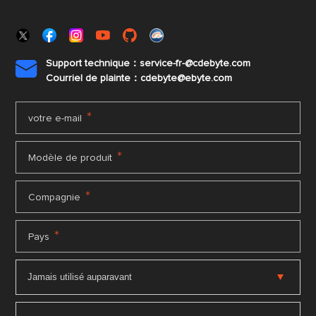
Support technique：service-fr-@cdebyte.com

Courriel de plainte：cdebyte
@ebyte.com
*
votre e-mail
*
Modèle de produit
*
Compagnie
*
Pays