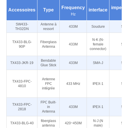
Frequency
impeda
Accessoires
Type
interface
Hz
Ω
SW433-
Antenne à
433M
Soudure
50
TH32DN
ressort
N-K (N-
TX433-BLG-
Fiberglass
433M
female
50
90P
Antenna
connector)
Bendable
TX433-JKR-19
433M
SMA-J
50
Glue Stick
Antenne
TX433-FPC-
FPC
433 MHz
IPEX-1
50
4810
intégrée
FPC Built-
TX433-FPC-
in
433M
IPEX-1
50
2818
Antenna
fiberglass
N-J (N
TX433-BLG-40
420~450M
50
antenna
male)