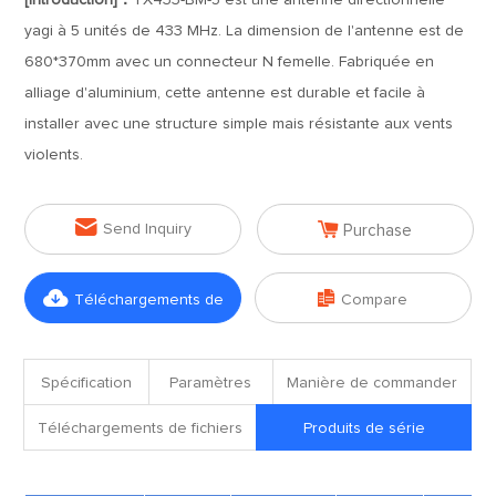
[Introduction]：
TX433-BM-5 est une antenne directionnelle
yagi à 5 unités de 433 MHz. La dimension de l'antenne est de
680*370mm avec un connecteur N femelle. Fabriquée en
alliage d'aluminium, cette antenne est durable et facile à
installer avec une structure simple mais résistante aux vents
violents.


Send Inquiry
Purchase


Téléchargements de
Compare
fichiers
Spécification
Paramètres
Manière de commander
Téléchargements de fichiers
Produits de série