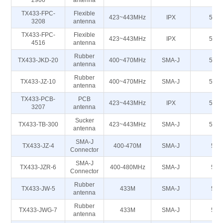
2906
antenna
TX433-FPC-
Flexible
423~443MHz
IPX
50Ω
3208
antenna
TX433-FPC-
Flexible
423~443MHz
IPX
50Ω
4516
antenna
Rubber
TX433-JKD-20
400~470MHz
SMA-J
50Ω
antenna
Rubber
TX433-JZ-10
400~470MHz
SMA-J
50Ω
antenna
TX433-PCB-
PCB
423~443MHz
IPX
50Ω
3207
antenna
Sucker
TX433-TB-300
423~443MHz
SMA-J
50Ω
antenna
SMA-J
TX433-JZ-4
400-470M
SMA-J
50
Connector
SMA-J
TX433-JZR-6
400-480MHz
SMA-J
50
Connector
Rubber
TX433-JW-5
433M
SMA-J
50
antenna
Rubber
TX433-JWG-7
433M
SMA-J
50
antenna