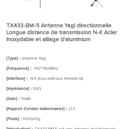
TX433-BM-5 Antenne Yagi directionnelle
Longue distance de transmission N-K Acier
inoxydable et alliage d'aluminium
[Type]：
antenne Yagi
[Fréquence]：
410~450MHz
[Interface]：
N-K (trou intérieur femelle N)
[Impédance]：
50Ω
[Gain]：
10dBi
[Rapport d'ondes stationnaires]：
≤1.5
[Poids]：
1000±10g