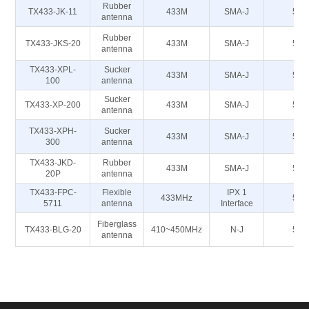
Rubber
TX433-JK-11
433M
SMA-J
50
antenna
Rubber
TX433-JKS-20
433M
SMA-J
50
antenna
TX433-XPL-
Sucker
433M
SMA-J
50
100
antenna
Sucker
TX433-XP-200
433M
SMA-J
50
antenna
TX433-XPH-
Sucker
433M
SMA-J
50
300
antenna
TX433-JKD-
Rubber
433M
SMA-J
50
20P
antenna
TX433-FPC-
Flexible
IPX 1
433MHz
50
5711
antenna
Interface
Fiberglass
TX433-BLG-20
410~450MHz
N-J
50
antenna