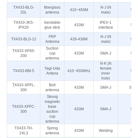
TX433-BLG-
fiberglass
N-J (N
410~450M
50
20L
antenna
male)
TX433-JKS-
bendable
IPEX-1
433M
50
IPX20
glue stick
interface
FRP
N-J (N
TX433-BLG-12
428-438M
50
Antenna
male)
Suction
TX433-XP45-
cup
433M
SMA-J
50
200
antenna
N-K (N
Yagi-Uda
female
TX433-BM-5
410~450MHz
50
Antena
inner
hole)
TX433-XPFL-
Bolt
433M
SMA-J
50Ω
300
antenna
Strong
magnetic
TX433-XPFC-
base
433M
SMA-J
50
300
suction
cup
antenna
TX433-TH-
Spring
433M
Welding
50
24L3
antenna