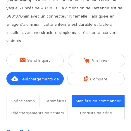
[Introduction]：
TX433-BM-5 est une antenne directionnelle
yagi à 5 unités de 433 MHz. La dimension de l'antenne est de
680*370mm avec un connecteur N femelle. Fabriquée en
alliage d'aluminium, cette antenne est durable et facile à
installer avec une structure simple mais résistante aux vents
violents.


Send Inquiry
Purchase


Téléchargements de
Compare
fichiers
Spécification
Paramètres
Manière de commander
Téléchargements de fichiers
Produits de série