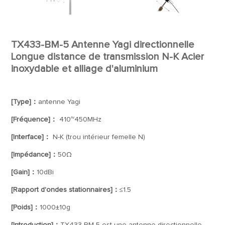
TX433-BM-5 Antenne Yagi directionnelle
Longue distance de transmission N-K Acier
inoxydable et alliage d'aluminium
[Type]：
antenne Yagi
[Fréquence]：
410~450MHz
[Interface]：
N-K (trou intérieur femelle N)
[Impédance]：
50Ω
[Gain]：
10dBi
[Rapport d'ondes stationnaires]：
≤1.5
[Poids]：
1000±10g