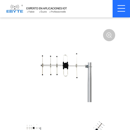
Home
>
Accessoires
>
Antenna
>
433Mhz
