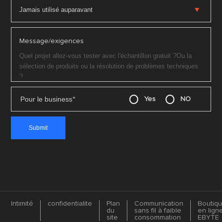
Message/exigences
Pour le business
*
Yes
NO
Intimité
confidentialite
Plan
Communication
Boutiq
du
sans fil à faible
en lign
site
consommation
EBYTE