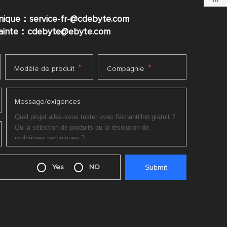
nique：service-fr-@cdebyte.com
plainte：cdebyte
@ebyte.com
*
*
Modèle de produit
Compagnie
Message/exigences
Yes
NO