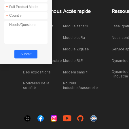
*
À propos de nous
Accès rapide
Ressou
*
À propos de nous
Module sans fil
Essai grat
Honneurs
Module LoRa
Nous cont
Partenariat
Module ZigBee
Service a
Responsabilité sociale
Module BLE
Dynamique
Dynamiqu
Des expositions
Modem sans fil
l'industrie
Nouvelles de la
Routeur
société
industriel/passerelle