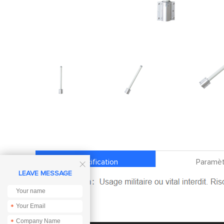
Spécification
Paramèt

LEAVE MESSAGE
*
*