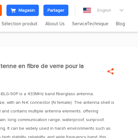
Magasin
Partager
English

Sélection produit
About Us
ServiceTechnique
Blog
nne en fibre de verre pour la


BLG-90P is a 433MHz band fiberglass antenna,
e, with an N-K connector (N female). The antenna shell is
l and contains multiple antenna elements, offering
ain, long communication range, waterproof, sunproof,
ing. It can be widely used in harsh environments such as
high stability, reliability, and wide frequency band, this