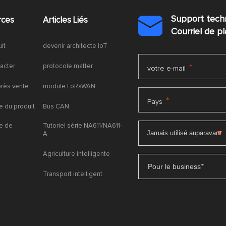
Support tech
rces
Articles Liés

Courriel de 
uit
devenir architecte IoT
acter
protocole matter
*
votre e-mail
près vente
module LoRaWAN
*
Pays
 du produit
Bus CAN
e de
Tutoriel série NA611/NA611-
A
Agriculture intelligente
Pour le business
*
Transport intelligent