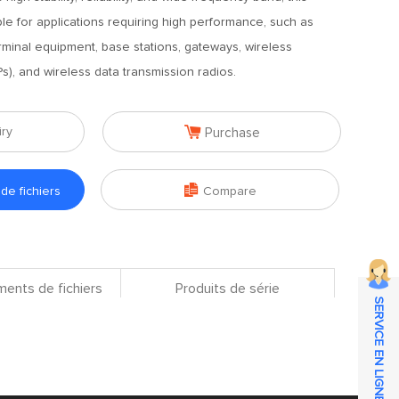
ble for applications requiring high performance, such as
minal equipment, base stations, gateways, wireless
s), and wireless data transmission radios.

iry
Purchase

e fichiers
Compare
ents de fichiers
Produits de série
SERVICE EN LIGNE