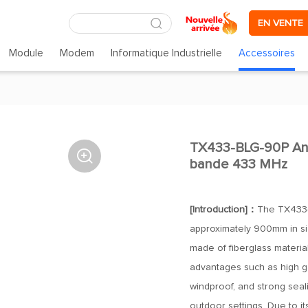
EN VENTE
Module
Modem
Informatique Industrielle
Accessoires
TX433-BLG-90P Ante

bande 433 MHz
[Introduction]：
The TX433-
approximately 900mm in siz
made of fiberglass materia
advantages such as high g
windproof, and strong seal
outdoor settings. Due to its 