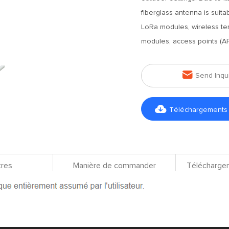
fiberglass antenna is suita
LoRa modules, wireless ter
modules, access points (AP

Send Inqu

Téléchargements d
res
Manière de commander
Téléchargem