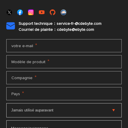
Support technique：service-fr-@cdebyte.com

Courriel de plainte：cdebyte
@ebyte.com
*
votre e-mail
*
Modèle de produit
*
Compagnie
*
Pays