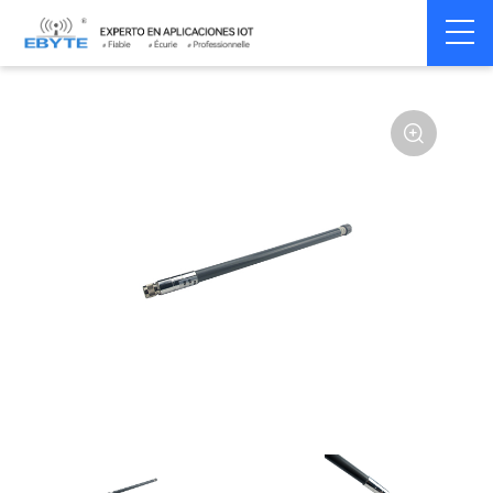
Home
>
Accessoires
>
Antenna
>
433Mhz
