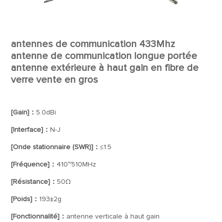
antennes de communication 433Mhz
antenne de communication longue portée
antenne extérieure à haut gain en fibre de
verre vente en gros
[Gain]：
5.0dBi
[Interface]：
N-J
[Onde stationnaire (SWR)]：
≤1.5
[Fréquence]：
410~510MHz
[Résistance]：
50Ω
[Poids]：
193±2g
[Fonctionnalité]：
antenne verticale à haut gain