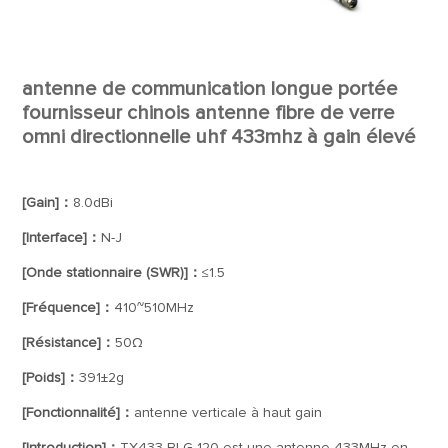
antenne de communication longue portée
fournisseur chinois antenne fibre de verre
omni directionnelle uhf 433mhz à gain élevé
[Gain]：
8.0dBi
[Interface]：
N-J
[Onde stationnaire (SWR)]：
≤1.5
[Fréquence]：
410~510MHz
[Résistance]：
50Ω
[Poids]：
391±2g
[Fonctionnalité]：
antenne verticale à haut gain