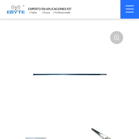
Home
>
Accessoires
>
Antenna
>
433Mhz
