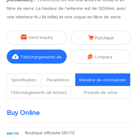
[Introduction]：
TX433-BLG-120 est une antenne 433MHz en
fibre de verre. La hauteur de l'antenne est de 1200mm, avec
une interface N-J (N mâle) et une coque en fibre de verre.


Send Inquiry
Purchase


Téléchargements de
Compare
fichiers
Spécification
Paramètres
Manière de commander
Téléchargements de fichiers
Produits de série
Buy Online
Boutique officielle EBYTE