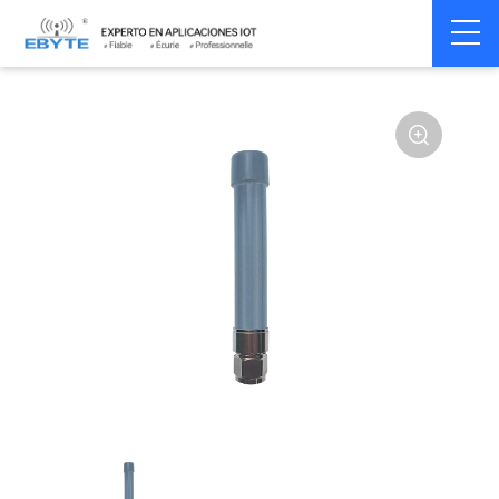
Home
>
Accessoires
>
Antenna
>
433Mhz
