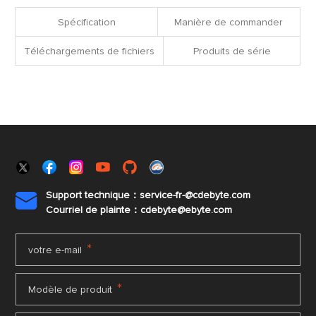
fichiers
Spécification
Manière de commander
Téléchargements de fichiers
Produits de série
Support technique：service-fr-@cdebyte.com

Courriel de plainte：cdebyte
@ebyte.com
*
votre e-mail
*
Modèle de produit