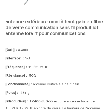
antenne extérieure omni à haut gain en fibre
de verre communication sans fil produit iot
antenne lora rf pour communications
[Gain]：
6.0dBi
[Interface]：
N-J
[Fréquence]：
410~510MHz
[Résistance]：
50Ω
[Fonctionnalité]：
antenne verticale à haut gain
[Poids]：
183±1g
[Introduction]：
TX400-BLG-55 est une antenne bi-bande
433MHz/470MHz en fibre de verre. La hauteur de l'antenne