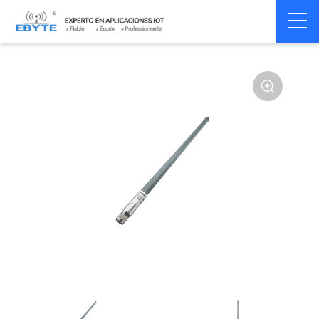
Home
>
Accessoires
>
Antenna
>
470Mhz
