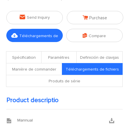


Send Inquiry
Purchase


Téléchargements de
Compare
fichiers
Spécification
Paramètres
Definición de clavijas
Manière de commander
Téléchargements de fichiers
Produits de série
Product descriptio


Mannual