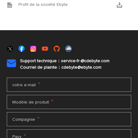


Profil de la société Ebyte
Support technique：service-fr-@cdebyte.com

Courriel de plainte：cdebyte
@ebyte.com
*
votre e-mail
*
Modèle de produit
*
Compagnie
*
Pays