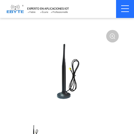
Home
>
Accessoires
>
Antenna
>
2.4Ghz Antenna
