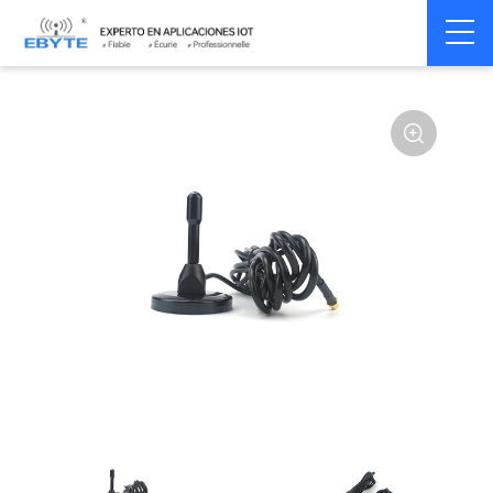
Home
>
Accessoires
>
Antenna
>
2.4Ghz Antenna
