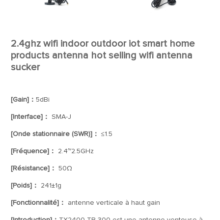
2.4ghz wifi indoor outdoor iot smart home
products antenna hot selling wifi antenna
sucker
[Gain]：
5dBi
[Interface]：
SMA-J
[Onde stationnaire (SWR)]：
≤1.5
[Fréquence]：
2.4~2.5GHz
[Résistance]：
50Ω
[Poids]：
241±1g
[Fonctionnalité]：
antenne verticale à haut gain