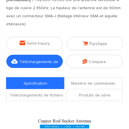
[Introduction]：
TX2400-TB-300 est une antenne ventouse à
tige de cuivre 2.45GHz. La hauteur de l'antenne est de 90mm
avec un connecteur SMA-J (filetage intérieur SMA et aiguille
intérieure).


Send Inquiry
Purchase


Téléchargements de
Compare
fichiers
Spécification
Manière de commander
Téléchargements de fichiers
Produits de série