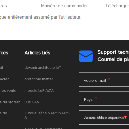
res
Manière de commander
Téléchargem
Support tech
rces
Articles Liés

Courriel de 
uit
devenir architecte IoT
acter
protocole matter
*
votre e-mail
près vente
module LoRaWAN
*
Pays
 du produit
Bus CAN
e de
Tutoriel série NA611/NA611-
A