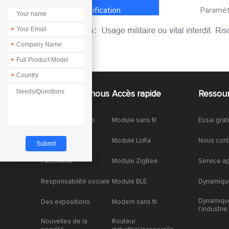
Spécification
Paramèt
*
*
*
*
À propos de nous
Accès rapide
Ressou
À propos de nous
Module sans fil
Essai grat
Honneurs
Module LoRa
Nous cont
Partenariat
Module ZigBee
Service a
Responsabilité sociale
Module BLE
Dynamique
Dynamiqu
Des expositions
Modem sans fil
l'industrie
Nouvelles de la
Routeur