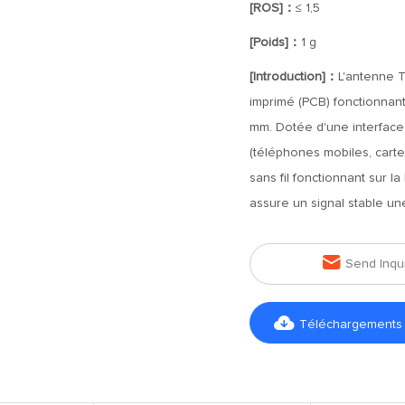
[ROS]：
≤ 1,5
[Poids]：
1 g
[Introduction]：
L'antenne 
imprimé (PCB) fonctionnan
mm. Dotée d'une interface 
(téléphones mobiles, carte
sans fil fonctionnant sur 
assure un signal stable un

Send Inqu

Téléchargements d