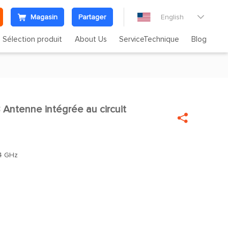
Magasin
Partager
English

Sélection produit
About Us
ServiceTechnique
Blog
ntenne intégrée au circuit


4 GHz