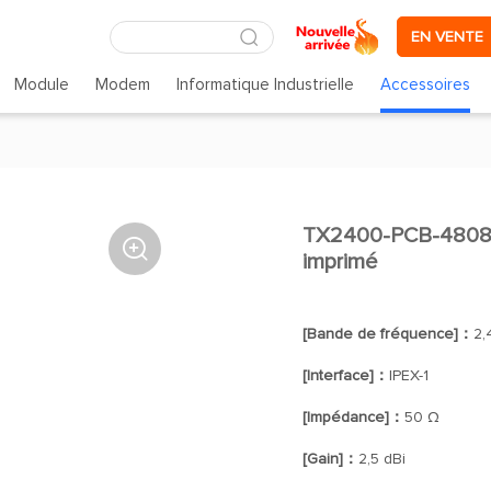
EN VENTE
Module
Modem
Informatique Industrielle
Accessoires
TX2400-PCB-4808 A

imprimé
[Bande de fréquence]：
2,
[Interface]：
IPEX-1
[Impédance]：
50 Ω
[Gain]：
2,5 dBi