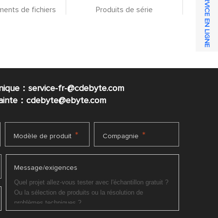
SERVICE EN LIGNE
ents de fichiers
Produits de série
nique：service-fr-@cdebyte.com
plainte：cdebyte
@ebyte.com
*
*
Modèle de produit
Compagnie
Message/exigences