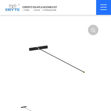
Home
>
Accessoires
>
Antenna
>
2.4Ghz Antenna
