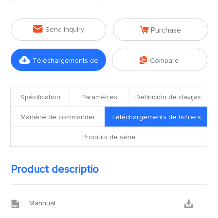


Send Inquiry
Purchase


Téléchargements de
Compare
fichiers
Spécification
Paramètres
Definición de clavijas
Manière de commander
Téléchargements de fichiers
Produits de série
Product descriptio


Mannual