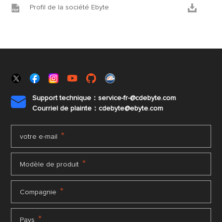


Profil de la société Ebyte
Support technique：service-fr-@cdebyte.com

Courriel de plainte：cdebyte
@ebyte.com
*
votre e-mail
*
Modèle de produit
*
Compagnie
*
Pays